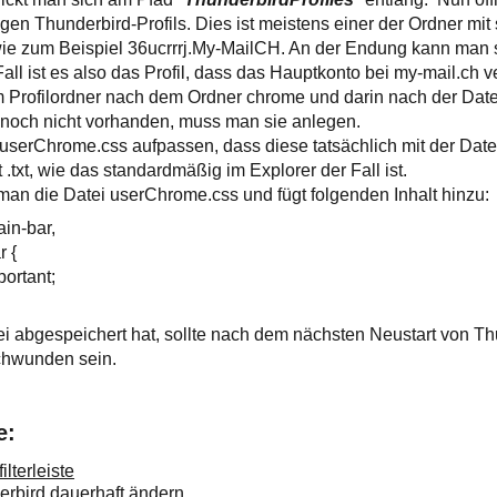
igen Thunderbird-Profils. Dies ist meistens einer der Ordner mit 
 zum Beispiel 36ucrrrj.My-MailCH. An der Endung kann man si
Fall ist es also das Profil, dass das Hauptkonto bei my-mail.ch v
 Profilordner nach dem Ordner chrome und darin nach der Dat
 noch nicht vorhanden, muss man sie anlegen.
i userChrome.css aufpassen, dass diese tatsächlich mit der Dat
 .txt, wie das standardmäßig im Explorer der Fall ist.
man die Datei userChrome.css und fügt folgenden Inhalt hinzu:
in-bar,
 {
rtant;
 abgespeichert hat, sollte nach dem nächsten Neustart von Th
schwunden sein.
e:
lterleiste
erbird dauerhaft ändern