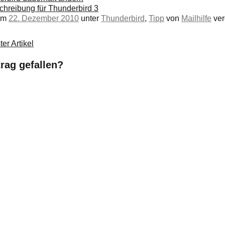
hreibung für Thunderbird 3
 am
22. Dezember 2010
unter
Thunderbird
,
Tipp
von
Mailhilfe
verö
er Artikel
trag gefallen?