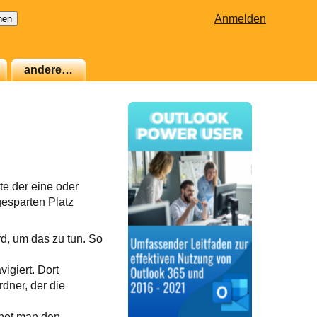
Anmelden
andere…
te der eine oder
gesparten Platz
rd, um das zu tun. So
vigiert. Dort
dner, der die
fnet man den