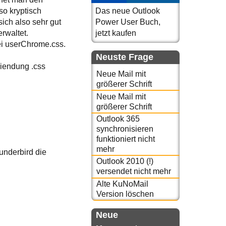
so kryptisch
Das neue Outlook
ch also sehr gut
Power User Buch,
erwaltet.
jetzt kaufen
ei userChrome.css.
Neuste Frage
eiendung .css
Neue Mail mit
größerer Schrift
Neue Mail mit
größerer Schrift
Outlook 365
synchronisieren
funktioniert nicht
mehr
underbird die
Outlook 2010 (!)
versendet nicht mehr
Alte KuNoMail
Version löschen
Neue