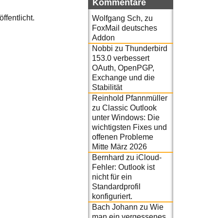
Kommentare
ffentlicht.
Wolfgang Sch,
zu
FoxMail deutsches
Addon
Nobbi
zu
Thunderbird
153.0 verbessert
OAuth, OpenPGP,
Exchange und die
Stabilität
Reinhold Pfannmüller
zu
Classic Outlook
unter Windows: Die
wichtigsten Fixes und
offenen Probleme
Mitte März 2026
Bernhard
zu
iCloud-
Fehler: Outlook ist
nicht für ein
Standardprofil
konfiguriert.
Bach Johann
zu
Wie
man ein vergessenes