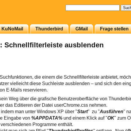
Suchen
nach:
KuNoMail
Thunderbird
GMail
Frage stellen
 Schnellfilterleiste ausblenden
Suchfunktionen, die einem die Schnellfilterleiste anbietet, möch
zer vielleicht diese Suchleiste ausblenden – und sich den ein
von E-Mails reservieren.
it kein Weg über die grafische Benutzeroberfläche von Thunderbi
r das Editieren der Datei userChrome.css nehmen.
n, indem man unter Windows XP über "
Start
" zu "
Ausführen
" na
ie Eingabe von
%APPDATA%
und einem Klick auf "
OK
" zum Or
verschiedenen Programme enthält.
ickt man sich am Pfad "
ThunderbirdProfiles
" entlang. Nun öf