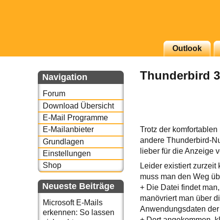
Outlook
g erscheinenden Newsletter
Thunderbird 3:
zu Thema Email für Sie
Navigation
Forum
underbird oder auch
Download Übersicht
E-Mail Programme
Trotz der komfortablen 
E-Mailanbieter
andere Thunderbird-Nut
Grundlagen
lieber für die Anzeige 
Einstellungen
Shop
Leider existiert zurze
muss man den Weg übe
Neueste Beiträge
+ Die Datei findet ma
manövriert man über d
Microsoft E-Mails
Anwendungsdaten der 
erkennen: So lassen
+ Dort angekommen, kl