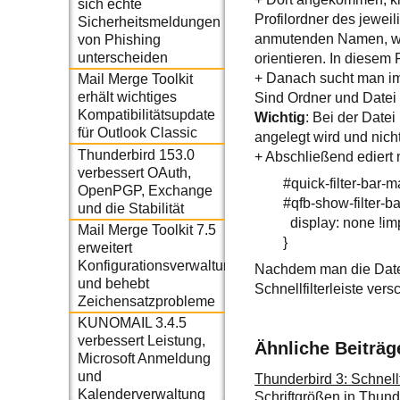
sich echte
Profilordner des jeweil
Sicherheitsmeldungen
anmutenden Namen, wie
von Phishing
unterscheiden
orientieren. In diesem 
+ Danach sucht man im
Mail Merge Toolkit
erhält wichtiges
Sind Ordner und Datei
Kompatibilitätsupdate
Wichtig
: Bei der Date
für Outlook Classic
angelegt wird und nicht
Thunderbird 153.0
+ Abschließend ediert 
verbessert OAuth,
#quick-filter-bar-ma
OpenPGP, Exchange
#qfb-show-filter-bar
und die Stabilität
display: none !impo
Mail Merge Toolkit 7.5
}
erweitert
Konfigurationsverwaltung
Nachdem man die Datei
und behebt
Schnellfilterleiste ver
Zeichensatzprobleme
KUNOMAIL 3.4.5
verbessert Leistung,
Ähnliche Beiträg
Microsoft Anmeldung
und
Thunderbird 3: Schnellfi
Kalenderverwaltung
Schriftgrößen in Thund