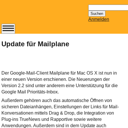
Suchen
nach:
Anmelden
Abonnieren Sie den
14-tägig
Update für Mailplane
erscheinenden
Newsletter von
Mailhilfe.de
kostenlos.
Der Google-Mail-Client Mailplane für Mac OS X ist nun in
Der ständig aktuelle
einer neuen Version erschienen. Die Neuerungen der
Tipps zu Thema
Version 2.2 sind unter anderem eine Unterstützung für die
Email für Sie
Google Mail Prioritäts-Inbox.
bereithält!
Außerdem gehören auch das automatische Öffnen von
Wie z.B. Outlook,
sicheren Dateianhängen, Einstellungen der Links für Mail-
GMail, Thunderbird
Konversationen mittels Drag & Drop, die Integration von
oder auch
Plug-ins TrueNews und Rapportive sowie weitere
KuNoMail, usw.
Anwendungen. Außerdem sind in dem Update auch