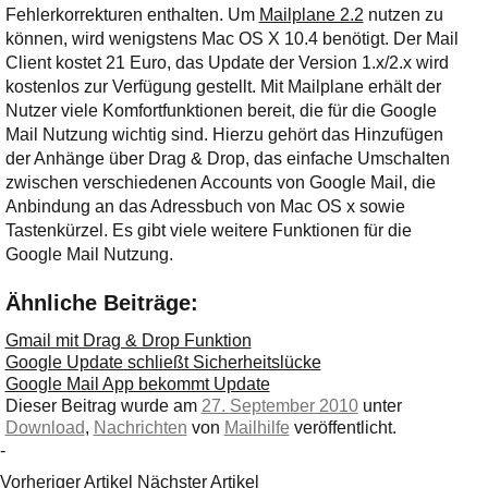
Ihre E-Mail
Fehlerkorrekturen enthalten. Um
Mailplane 2.2
nutzen zu
Adresse:
können, wird wenigstens Mac OS X 10.4 benötigt. Der Mail
Client kostet 21 Euro, das Update der Version 1.x/2.x wird
E-Mail
kostenlos zur Verfügung gestellt. Mit Mailplane erhält der
Nutzer viele Komfortfunktionen bereit, die für die Google
Mail Nutzung wichtig sind. Hierzu gehört das Hinzufügen
E-Mail bestätigen
der Anhänge über Drag & Drop, das einfache Umschalten
zwischen verschiedenen Accounts von Google Mail, die
Anbindung an das Adressbuch von Mac OS x sowie
Tastenkürzel. Es gibt viele weitere Funktionen für die
Google Mail Nutzung.
Ähnliche Beiträge:
Gmail mit Drag & Drop Funktion
Google Update schließt Sicherheitslücke
Google Mail App bekommt Update
Dieser Beitrag wurde am
27. September 2010
unter
Download
,
Nachrichten
von
Mailhilfe
veröffentlicht.
-
Vorheriger Artikel
Nächster Artikel