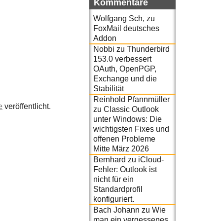
Kommentare
Wolfgang Sch,
zu
FoxMail deutsches
Addon
Nobbi
zu
Thunderbird
153.0 verbessert
OAuth, OpenPGP,
Exchange und die
Stabilität
Reinhold Pfannmüller
e
veröffentlicht.
zu
Classic Outlook
unter Windows: Die
wichtigsten Fixes und
offenen Probleme
Mitte März 2026
Bernhard
zu
iCloud-
Fehler: Outlook ist
nicht für ein
Standardprofil
konfiguriert.
Bach Johann
zu
Wie
man ein vergessenes