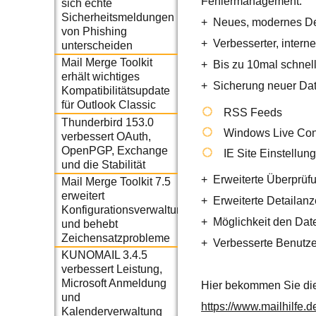
Fehlermanagement.
sich echte
Sicherheitsmeldungen
+
Neues, modernes D
von Phishing
+
Verbesserter, intern
unterscheiden
Mail Merge Toolkit
+
Bis zu 10mal schnel
erhält wichtiges
+
Sicherung neuer Da
Kompatibilitätsupdate
für Outlook Classic
RSS Feeds
Thunderbird 153.0
Windows Live Con
verbessert OAuth,
OpenPGP, Exchange
IE Site Einstellun
und die Stabilität
+
Erweiterte Überprüfu
Mail Merge Toolkit 7.5
erweitert
+
Erweiterte Detailanz
Konfigurationsverwaltung
+
Möglichkeit den Dat
und behebt
Zeichensatzprobleme
+
Verbesserte Benutze
KUNOMAIL 3.4.5
verbessert Leistung,
Microsoft Anmeldung
Hier bekommen Sie die
und
https://www.mailhilfe.de
Kalenderverwaltung