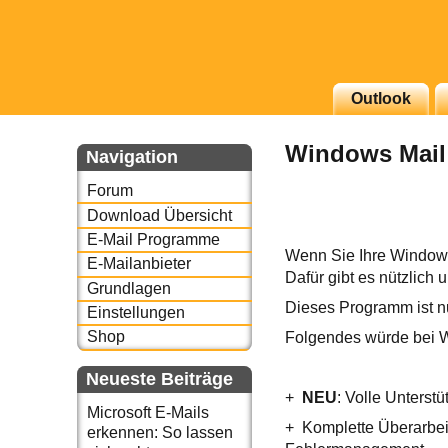
g erscheinenden Newsletter
Outlook
zu Thema Email für Sie
Windows Mail 
Navigation
underbird oder auch
Forum
Download Übersicht
E-Mail Programme
Wenn Sie Ihre Windows 
E-Mailanbieter
Dafür gibt es nützlich
Grundlagen
Dieses Programm ist nu
Einstellungen
Shop
Folgendes würde bei 
Neueste Beiträge
+
NEU
: Volle Unterst
Microsoft E-Mails
+
Komplette Überarbei
erkennen: So lassen