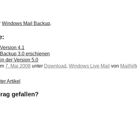
r
Windows Mail Backup
.
e:
Version 4.1
 Backup 3.0 erschienen
n der Version 5.0
 am
7. Mai 2008
unter
Download
,
Windows Live Mail
von
Mailhilf
er Artikel
trag gefallen?