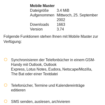
Ihre E-Mail
Mobile Master
Adresse:
Dateigröße
3.4 MiB
E-Mail
Aufgenommen
Mittwoch, 25. September
2002
Downloads
1663
Version
3.74
E-Mail bestätigen
Folgende Funktionen stehen Ihnen mit Mobile Master zur
Verfügung:
Synchronisieren der Telefonbücher in einem GSM-
Handy mit Outlook, Outlook
Express, Lotus Notes, Eudora, Netscape/Mozilla,
The Bat oder einer Textdatei
Telefonücher, Termine und Kalendereinträge
editieren
SMS senden, auslesen, archivieren