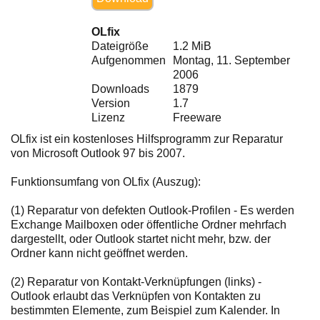
Ihre E-Mail
Adresse:
OLfix
E-Mail
Dateigröße
1.2 MiB
Aufgenommen
Montag, 11. September
2006
Downloads
1879
E-Mail bestätigen
Version
1.7
Lizenz
Freeware
OLfix ist ein kostenloses Hilfsprogramm zur Reparatur
von Microsoft Outlook 97 bis 2007.
Funktionsumfang von OLfix (Auszug):
(1) Reparatur von defekten Outlook-Profilen - Es werden
Exchange Mailboxen oder öffentliche Ordner mehrfach
dargestellt, oder Outlook startet nicht mehr, bzw. der
Ordner kann nicht geöffnet werden.
(2) Reparatur von Kontakt-Verknüpfungen (links) -
Outlook erlaubt das Verknüpfen von Kontakten zu
bestimmten Elemente, zum Beispiel zum Kalender. In