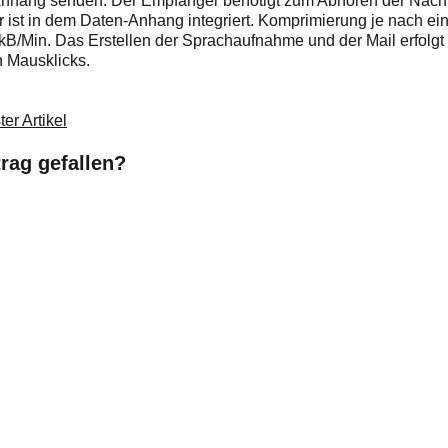
Anhang senden. Der Empfänger benötigt zum Abhören der Nachri
r ist in dem Daten-Anhang integriert. Komprimierung je nach ein
 kB/Min. Das Erstellen der Sprachaufnahme und der Mail erfolgt
 Mausklicks.
er Artikel
trag gefallen?