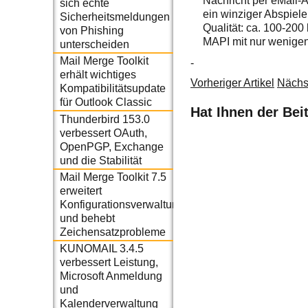
Nachricht per eMail-
sich echte
ein winziger Abspiele
Sicherheitsmeldungen
Qualität: ca. 100-200
von Phishing
MAPI mit nur wenigen
unterscheiden
Mail Merge Toolkit
-
erhält wichtiges
Vorheriger Artikel
Nächst
Kompatibilitätsupdate
für Outlook Classic
Hat Ihnen der Bei
Thunderbird 153.0
verbessert OAuth,
OpenPGP, Exchange
und die Stabilität
Mail Merge Toolkit 7.5
erweitert
Konfigurationsverwaltung
und behebt
Zeichensatzprobleme
KUNOMAIL 3.4.5
verbessert Leistung,
Microsoft Anmeldung
und
Kalenderverwaltung