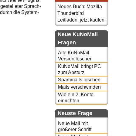
cht keine Plugins,
gestelleter Sprach-
Neues Buch: Mozilla
 durch die System-
Thunderbird
Leitfaden, jetzt kaufen!
Neue KuNoMail
Fragen
Alte KuNoMail
Version löschen
KuNoMail bringt PC
zum Absturz
Spammails löschen
Mails verschwinden
Wie ein 2. Konto
einrichten
Neuste Frage
Neue Mail mit
größerer Schrift