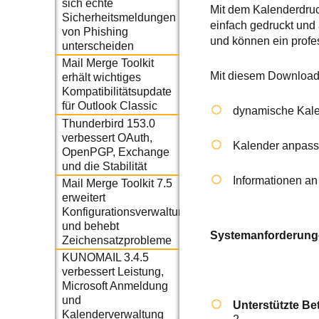
sich echte
Mit dem Kalenderdruc
Sicherheitsmeldungen
einfach gedruckt und 
von Phishing
und können ein profe
unterscheiden
Mail Merge Toolkit
Mit diesem Download
erhält wichtiges
Kompatibilitätsupdate
für Outlook Classic
dynamische Kale
Thunderbird 153.0
verbessert OAuth,
Kalender anpasse
OpenPGP, Exchange
und die Stabilität
Informationen an
Mail Merge Toolkit 7.5
erweitert
Konfigurationsverwaltung
und behebt
Systemanforderun
Zeichensatzprobleme
KUNOMAIL 3.4.5
verbessert Leistung,
Microsoft Anmeldung
und
Unterstützte B
Kalenderverwaltung