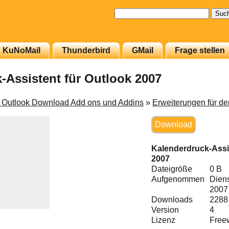
Suchen
nach:
KuNoMail
Thunderbird
GMail
Frage stellen
-Assistent für Outlook 2007
t Outlook Download Add ons und Addins
»
Erweiterungen für d
Download
Kalenderdruck-Assis
2007
Dateigröße
0 B
Aufgenommen
Diens
2007
Downloads
2288
Version
4
Lizenz
Free