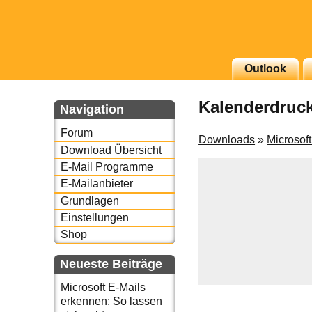
g erscheinenden Newsletter
Outlook
zu Thema Email für Sie
Kalenderdruck
Navigation
underbird oder auch
Forum
Downloads
»
Microsof
Download Übersicht
E-Mail Programme
E-Mailanbieter
Grundlagen
Einstellungen
Shop
Neueste Beiträge
Microsoft E-Mails
erkennen: So lassen