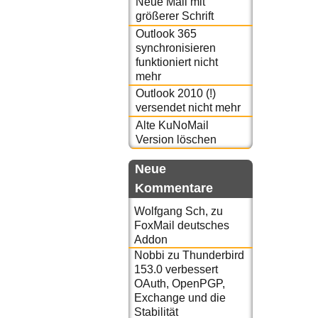
Neue Mail mit
größerer Schrift
Outlook 365
synchronisieren
funktioniert nicht
mehr
Outlook 2010 (!)
versendet nicht mehr
Alte KuNoMail
Version löschen
Neue
Kommentare
Wolfgang Sch,
zu
FoxMail deutsches
Addon
Nobbi
zu
Thunderbird
153.0 verbessert
OAuth, OpenPGP,
Exchange und die
Stabilität