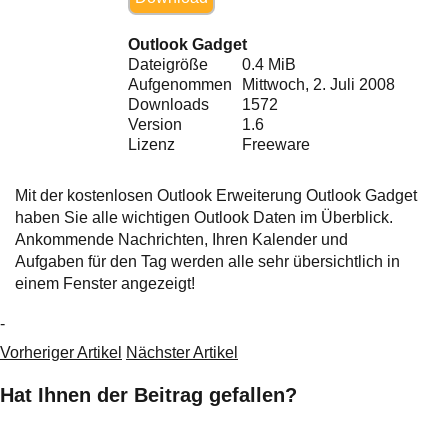
Ihre E-Mail
Adresse:
Outlook Gadget
E-Mail
Dateigröße
0.4 MiB
Aufgenommen
Mittwoch, 2. Juli 2008
Downloads
1572
Version
1.6
E-Mail bestätigen
Lizenz
Freeware
Mit der kostenlosen Outlook Erweiterung Outlook Gadget
haben Sie alle wichtigen Outlook Daten im Überblick.
Ankommende Nachrichten, Ihren Kalender und
Aufgaben für den Tag werden alle sehr übersichtlich in
einem Fenster angezeigt!
-
Vorheriger Artikel
Nächster Artikel
Hat Ihnen der Beitrag gefallen?