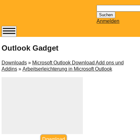
Suchen
nach:
Anmelden
Abonnieren Sie den
14-tägig
Outlook Gadget
erscheinenden
Newsletter von
Downloads
»
Microsoft Outlook Download Add ons und
Mailhilfe.de
Addins
»
Arbeitserleichterung in Microsoft Outlook
kostenlos.
Der ständig aktuelle
Tipps zu Thema
Email für Sie
bereithält!
Wie z.B. Outlook,
GMail, Thunderbird
oder auch
KuNoMail, usw.
Download