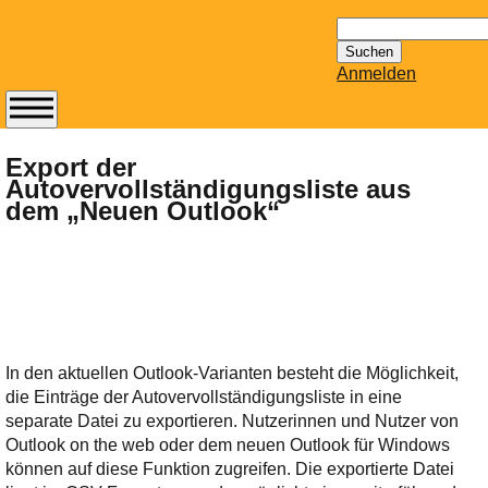
Suchen
nach:
Anmelden
Abonnieren Sie den
14-tägig
Export der
Autovervollständigungsliste aus
erscheinenden
dem „Neuen Outlook“
Newsletter von
Mailhilfe.de
kostenlos.
Der ständig aktuelle
Tipps zu Thema
Email für Sie
bereithält!
In den aktuellen Outlook-Varianten besteht die Möglichkeit,
Wie z.B. Outlook,
die Einträge der Autovervollständigungsliste in eine
GMail, Thunderbird
separate Datei zu exportieren. Nutzerinnen und Nutzer von
oder auch
Outlook on the web oder dem neuen Outlook für Windows
KuNoMail, usw.
können auf diese Funktion zugreifen. Die exportierte Datei