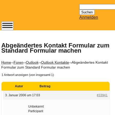
Suchen
nach:
Anmelden
Abonnieren Sie den
14-tägig
erscheinenden
Abgeändertes Kontakt Formular zum
Standard Formular machen
Newsletter von
Mailhilfe.de
kostenlos.
Home
-›
Foren
-›
Outlook
-›
Outlook Kontakte
-›
Abgeändertes Kontakt
Der ständig aktuelle
Formular zum Standard Formular machen
Tipps zu Thema
1 Antwort anzeigen (von insgesamt 1)
Email für Sie
bereithält!
Autor
Beitrag
Wie z.B. Outlook,
3. Januar 2006 um 17:03
#33941
GMail, Thunderbird
oder auch
Unbekannt
KuNoMail, usw.
Participant