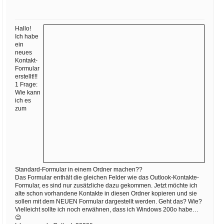
Ihre E-Mail
Adresse:
Hallo!
E-Mail
Ich habe
ein
neues
Kontakt-
E-Mail bestätigen
Formular
erstellt!!!
1 Frage:
Wie kann
ich es
zum
Standard-Formular in einem Ordner machen??
Das Formular enthält die gleichen Felder wie das Outlook-Kontakte-
Formular, es sind nur zusätzliche dazu gekommen. Jetzt möchte ich
alte schon vorhandene Kontakte in diesen Ordner kopieren und sie
sollen mit dem NEUEN Formular dargestellt werden. Geht das? Wie?
Vielleicht sollte ich noch erwähnen, dass ich Windows 200o habe…
😉