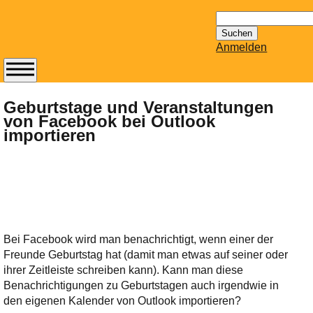
Suchen
nach:
Anmelden
Abonnieren Sie den
14-tägig
Geburtstage und Veranstaltungen
von Facebook bei Outlook
erscheinenden
importieren
Newsletter von
Mailhilfe.de
kostenlos.
Der ständig aktuelle
Tipps zu Thema
Email für Sie
bereithält!
Bei Facebook wird man benachrichtigt, wenn einer der
Wie z.B. Outlook,
Freunde Geburtstag hat (damit man etwas auf seiner oder
GMail, Thunderbird
ihrer Zeitleiste schreiben kann). Kann man diese
oder auch
Benachrichtigungen zu Geburtstagen auch irgendwie in
KuNoMail, usw.
den eigenen Kalender von Outlook importieren?