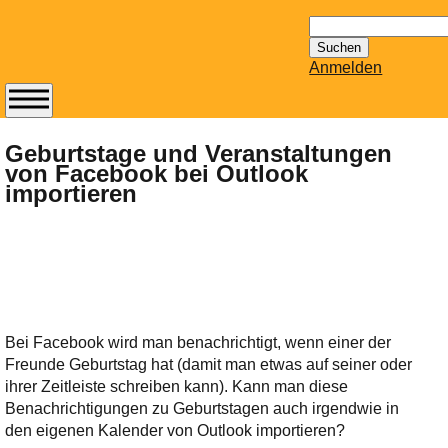
Suchen
nach:
Anmelden
Abonnieren Sie den
14-tägig
Geburtstage und Veranstaltungen
von Facebook bei Outlook
erscheinenden
importieren
Newsletter von
Mailhilfe.de
kostenlos.
Der ständig aktuelle
Tipps zu Thema
Email für Sie
bereithält!
Bei Facebook wird man benachrichtigt, wenn einer der
Wie z.B. Outlook,
Freunde Geburtstag hat (damit man etwas auf seiner oder
GMail, Thunderbird
ihrer Zeitleiste schreiben kann). Kann man diese
oder auch
Benachrichtigungen zu Geburtstagen auch irgendwie in
KuNoMail, usw.
den eigenen Kalender von Outlook importieren?