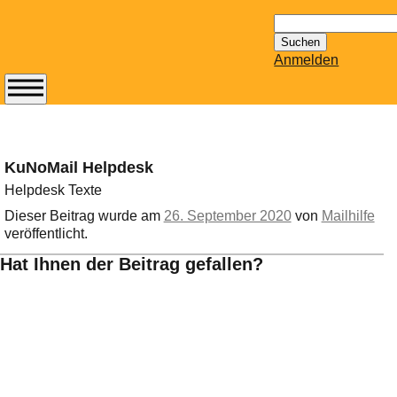
Suchen
nach:
Anmelden
Abonnieren Sie den
14-tägig
erscheinenden
KuNoMail Helpdesk
Newsletter von
Mailhilfe.de
Helpdesk Texte
kostenlos.
Dieser Beitrag wurde am
26. September 2020
von
Mailhilfe
Der ständig aktuelle
veröffentlicht.
Tipps zu Thema
Hat Ihnen der Beitrag gefallen?
Email für Sie
bereithält!
Wie z.B. Outlook,
GMail, Thunderbird
oder auch
KuNoMail, usw.