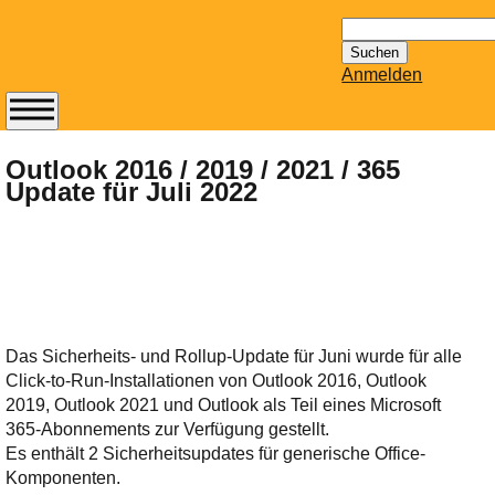
Suchen
nach:
Anmelden
Abonnieren Sie den
14-tägig
Outlook 2016 / 2019 / 2021 / 365
Update für Juli 2022
erscheinenden
Newsletter von
Mailhilfe.de
kostenlos.
Der ständig aktuelle
Tipps zu Thema
Email für Sie
Das Sicherheits- und Rollup-Update für Juni wurde für alle
bereithält!
Click-to-Run-Installationen von Outlook 2016, Outlook
Wie z.B. Outlook,
2019, Outlook 2021 und Outlook als Teil eines Microsoft
GMail, Thunderbird
365-Abonnements zur Verfügung gestellt.
oder auch
Es enthält 2 Sicherheitsupdates für generische Office-
KuNoMail, usw.
Komponenten.