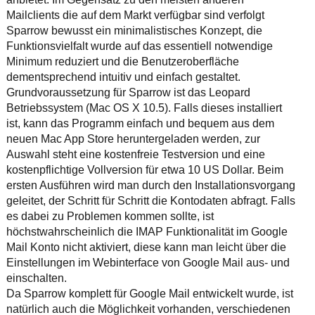
Ihre E-Mail
Mailclients die auf dem Markt verfügbar sind verfolgt
Adresse:
Sparrow bewusst ein minimalistisches Konzept, die
E-Mail
Funktionsvielfalt wurde auf das essentiell notwendige
Minimum reduziert und die Benutzeroberfläche
dementsprechend intuitiv und einfach gestaltet.
E-Mail bestätigen
Grundvoraussetzung für Sparrow ist das Leopard
Betriebssystem (Mac OS X 10.5). Falls dieses installiert
ist, kann das Programm einfach und bequem aus dem
neuen Mac App Store heruntergeladen werden, zur
Auswahl steht eine kostenfreie Testversion und eine
kostenpflichtige Vollversion für etwa 10 US Dollar. Beim
ersten Ausführen wird man durch den Installationsvorgang
geleitet, der Schritt für Schritt die Kontodaten abfragt. Falls
es dabei zu Problemen kommen sollte, ist
höchstwahrscheinlich die IMAP Funktionalität im Google
Mail Konto nicht aktiviert, diese kann man leicht über die
Einstellungen im Webinterface von Google Mail aus- und
einschalten.
Da Sparrow komplett für Google Mail entwickelt wurde, ist
natürlich auch die Möglichkeit vorhanden, verschiedenen