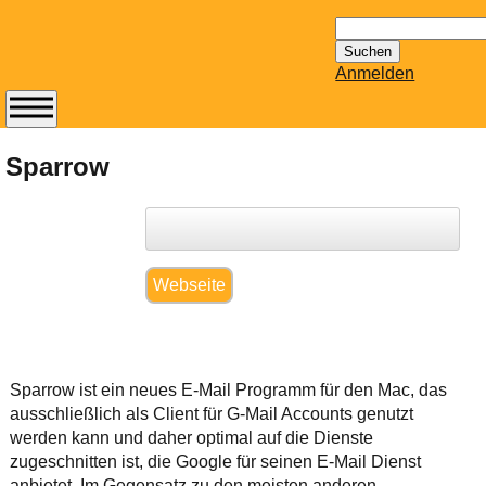
Suchen
nach:
Anmelden
Abonnieren Sie den
14-tägig
Sparrow
erscheinenden
Newsletter von
Mailhilfe.de
kostenlos.
Der ständig aktuelle
Webseite
Tipps zu Thema
Email für Sie
bereithält!
Wie z.B. Outlook,
Sparrow ist ein neues E-Mail Programm für den Mac, das
GMail, Thunderbird
ausschließlich als Client für G-Mail Accounts genutzt
oder auch
werden kann und daher optimal auf die Dienste
KuNoMail, usw.
zugeschnitten ist, die Google für seinen E-Mail Dienst
anbietet. Im Gegensatz zu den meisten anderen