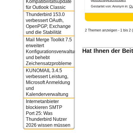
gelöscht/geschlossen
Kompatibilitätsupdate
Gestartet von: Anonym
in:
Ou
für Outlook Classic
Thunderbird 153.0
verbessert OAuth,
OpenPGP, Exchange
2 Themen anzeigen - 1 bis 2 
und die Stabilität
Mail Merge Toolkit 7.5
erweitert
Hat Ihnen der Bei
Konfigurationsverwaltung
und behebt
Zeichensatzprobleme
KUNOMAIL 3.4.5
verbessert Leistung,
Microsoft Anmeldung
und
Kalenderverwaltung
Internetanbieter
blockieren SMTP
Port 25: Was
Thunderbird Nutzer
2026 wissen müssen