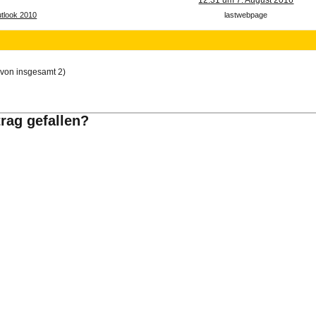
12:31 um 7. August 2016
tlook 2010
lastwebpage
(von insgesamt 2)
trag gefallen?