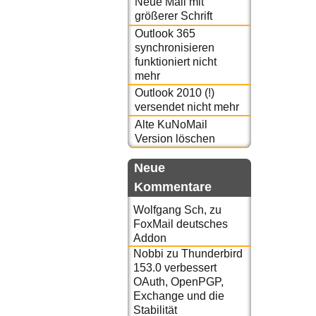
Neue Mail mit
größerer Schrift
Outlook 365
synchronisieren
funktioniert nicht
mehr
Outlook 2010 (!)
versendet nicht mehr
Alte KuNoMail
Version löschen
Neue
Kommentare
Wolfgang Sch,
zu
FoxMail deutsches
Addon
Nobbi
zu
Thunderbird
153.0 verbessert
OAuth, OpenPGP,
Exchange und die
Stabilität