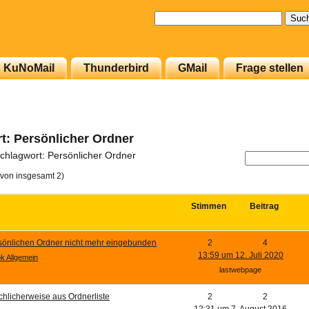
Suchen
nach:
KuNoMail
Thunderbird
GMail
Frage stellen
: Persönlicher Ordner
hlagwort: Persönlicher Ordner
(von insgesamt 2)
Stimmen
Beitrag
rsönlichen Ordner nicht mehr eingebunden
2
4
13:59 um 12. Juli 2020
k Allgemein
lastwebpage
schlicherweise aus Ordnerliste
2
2