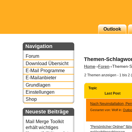
g erscheinenden Newsletter
Outlook
zu Thema Email für Sie
Navigation
underbird oder auch
Forum
Themen-Schlagwort
Download Übersicht
Home
-›
Foren
-›
Themen-Sc
E-Mail Programme
2 Themen anzeigen - 1 bis 2 
E-Mailanbieter
Grundlagen
Topic
Einstellungen
Last Post
Shop
Nach Neuinstallation, Pe
Gestartet von: Wolf
in:
Outloo
Neueste Beiträge
Mail Merge Toolkit
"Persönlicher Ordner" fäl
erhält wichtiges