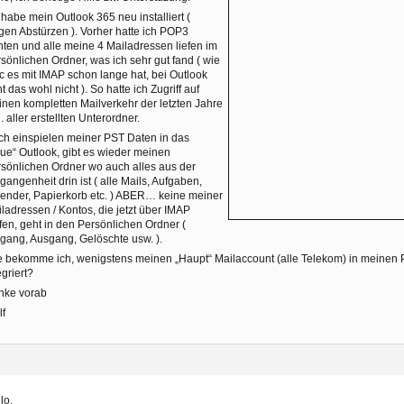
 habe mein Outlook 365 neu installiert (
en Abstürzen ). Vorher hatte ich POP3
ten und alle meine 4 Mailadressen liefen im
sönlichen Ordner, was ich sehr gut fand ( wie
 es mit IMAP schon lange hat, bei Outlook
t das wohl nicht ). So hatte ich Zugriff auf
nen kompletten Mailverkehr der letzten Jahre
l. aller erstellten Unterordner.
h einspielen meiner PST Daten in das
ue“ Outlook, gibt es wieder meinen
sönlichen Ordner wo auch alles aus der
gangenheit drin ist ( alle Mails, Aufgaben,
ender, Papierkorb etc. ) ABER… keine meiner
ladressen / Kontos, die jetzt über IMAP
fen, geht in den Persönlichen Ordner (
gang, Ausgang, Gelöschte usw. ).
 bekomme ich, wenigstens meinen „Haupt“ Mailaccount (alle Telekom) in meinen 
egriert?
nke vorab
lf
lo,