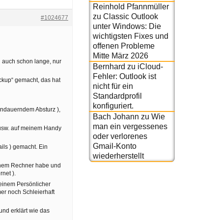
Reinhold Pfannmüller
zu
Classic Outlook
#1024677
unter Windows: Die
wichtigsten Fixes und
offenen Probleme
Mitte März 2026
n auch schon lange, nur
Bernhard
zu
iCloud-
Fehler: Outlook ist
kup“ gemacht, das hat
nicht für ein
Standardprofil
konfiguriert.
 andauerndem Absturz ),
Bach Johann
zu
Wie
man ein vergessenes
 usw. auf meinem Handy
oder verlorenes
Gmail-Konto
ils ) gemacht. Ein
wiederherstellt
meinem Rechner habe und
net ).
meinem Persönlicher
er noch Schleierhaft
und erklärt wie das