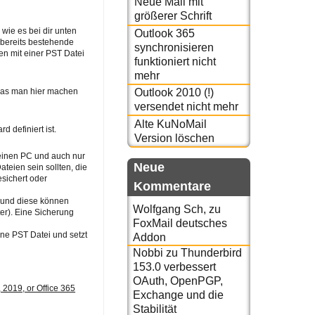
Neue Mail mit
größerer Schrift
wie es bei dir unten
Outlook 365
 bereits bestehende
synchronisieren
n mit einer PST Datei
funktioniert nicht
mehr
 was man hier machen
Outlook 2010 (!)
versendet nicht mehr
Alte KuNoMail
 definiert ist.
Version löschen
 einen PC und auch nur
Neue
ateien sein sollten, die
sichert oder
Kommentare
, und diese können
Wolfgang Sch,
zu
er). Eine Sicherung
FoxMail deutsches
ine PST Datei und setzt
Addon
Nobbi
zu
Thunderbird
153.0 verbessert
OAuth, OpenPGP,
 2019, or Office 365
Exchange und die
Stabilität