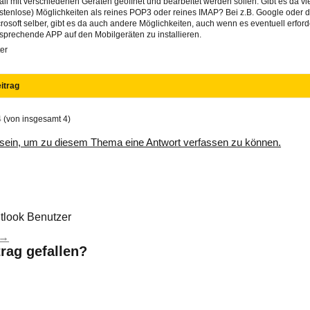
il mit verschiedenen Geräten geöffnet und bearbeitet werden sollen. Gibt es da vi
stenlose) Möglichkeiten als reines POP3 oder reines IMAP? Bei z.B. Google oder 
rosoft selber, gibt es da auch andere Möglichkeiten, auch wenn es eventuell erforder
sprechende APP auf den Mobilgeräten zu installieren.
er
itrag
4 (von insgesamt 4)
sein, um zu diesem Thema eine Antwort verfassen zu können.
tlook Benutzer
→
trag gefallen?