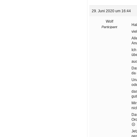
29. Juni 2020 um 16:44
Wolf
Hal
Participant
vie
All
Anw
Ic
übe
auc
Das
da 
Una
ode
das
gut
Mir
nic
Das
Ord
☹
Jet
gem