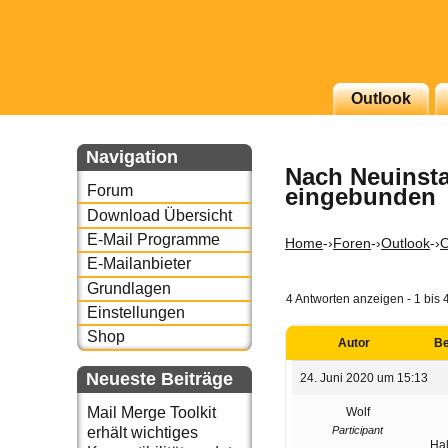
g erscheinenden Newsletter
Outlook
zu Thema Email für Sie
Navigation
Nach Neuinsta
underbird oder auch
Forum
eingebunden
Download Übersicht
E-Mail Programme
Home
-›
Foren
-›
Outlook
-›
O
E-Mailanbieter
Grundlagen
4 Antworten anzeigen - 1 bis 
Einstellungen
Shop
Autor
Be
Neueste Beiträge
24. Juni 2020 um 15:13
Mail Merge Toolkit
Wolf
Participant
erhält wichtiges
Hal