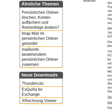
Moderator
(fo
Ähnliche Themen
Pop
Jed
Persönlichen Ordner
mit
löschen, Konten
Pop
auffächern und
ver
Reihenfolge ändern?
IM
Jed
Imap Mail im
KÖN
persönlichen Ordner
Per
gelandet
Bei
mailkonto
VO
bestehendem
PST
persönlichen Ordner
für
mit
zuweisen
ve
Mic
Neue Downloads
auc
und
Thundercalc
Man
auc
ExQuilla for
Sie
Exchange
Sic
XRechnung Viewer
Don
Pet