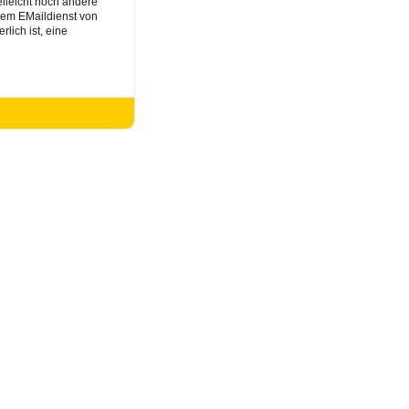
elleicht noch andere
dem EMaildienst von
lich ist, eine