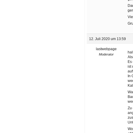
Dan
ger
Vie
Gr
12. Juli 2020 um 13:59
lastwebpage
hal
Moderator
Als
Es 
ist
auf
In 
wer
Kal
War
Ba
wer
Zu 
ang
zus
Unt
Wo 