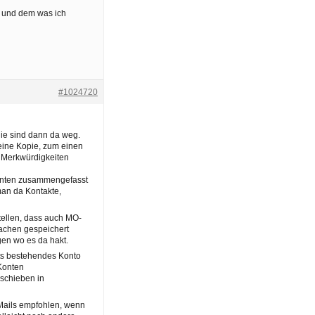
 und dem was ich
#1024720
die sind dann da weg.
 eine Kopie, zum einen
e Merkwürdigkeiten
Konten zusammengefasst
man da Kontakte,
tellen, dass auch MO-
achen gespeichert
en wo es da hakt.
its bestehendes Konto
Konten
schieben in
eMails empfohlen, wenn