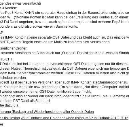
lgendes etwas vereinfacht)
 3 Konten:
es Pop3 Konto KANN ein separater Haupteintrag in der Baumstruktur sein, also so 
 den W…@t-online Konten ist. Man kann bei der Erstellung des Kontos auch einen
3 Pst Datei angeben, bzw. das auch später ändern, dann sind mehrere Pop3 Konte
bunden. Es gibt also sowas wie ein Sammelkonto.
AP:
es IMAP Konto hat eine separate OST Datei und das bleibt auch so. Das einzige
NTE, wären Regeln erstellen um Mails zu kopieren bzw. verschieben.
sönlicher Ordner:
 neueren Versionen heißt der auch nur „Outlook“. Das ist das Konto, was als Standard
RSICHT:
 Dateien sind frei kopierbar und verschiebbar. OST Dateien gelten nur für diesen
 diesen Nutzer. Theoretisch ist das egal, da OST Dateien eigentlich nur temporäre D
 dem IMAP Server synchronisiert werden. Diese OST Dateien müssten also nicht ge
rschoben werden.
rosoft lässt bei neueren Versionen aber auch IMAP Konten als Standardordner zu
h Kalender, Kontakte usw. beinhalten (Da steht dann „Nur dieser Computer“ dahint
 wieder einspielen einer OST Datei funktioniert aber nicht.
 benötigt also entweder ein Backuptool oder nutzt für alle Nicht-EMail Elemente e
h einen PST Datei als Standard.
he dazu u.a.
herung (Backup) und Wiederherstellung aller Outlook-Daten
’t risk losing your Contacts and Calendar when using IMAP in Outlook 2013, 2016,
er