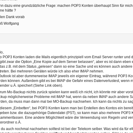
n dazu eine grundzätzliche Frage: machen POP3 Konten überhaupt Sinn für mich
ne hätte ?
len Dank vorab
uß Wolfgang
lo,
o POP3 Konten laden die Mails eigentlich prinzipiell vom Email Server runter und 
gibt zwar die Option „Eine Kopie auf dem Server belassen“, aber es ist dann eben
 das z.B. mit dem Status „gelesen“ dann so eine Sache und es können auch ander
treten. Bei mehreren Geräten würde ich also eher IMAP nehmen.
Outlook ist aber dummerweise IMAP jeweils ein eigener Eintrag, während POP3 
den können. Außerdem gibt es bei IMAP die Gefahr eines Datenverlustest, wenn 
ender u.Ä. speichert (Siehe Link oben).
um Mo-Backup nichts zurück spielen kann weiß ich nicht, ich könnte mir aber vors
ckup möglicherweise Probleme mit IMAP hat, wenn da neben IMAP auch andere S
den, da muss man dann mal bei MO-Backup nachsehen. Ich kann da nichts zu sag
diesem „Einbetten“, bei POP3 Konten kann man bei Erstellen des Kontos ein bere
eben bzw. die dazugehörige Datendatei (PST), so kann man also mehrere POP3 
ammenfassen. Eine andere Möglichkeit wäre die Verwendung von Regeln und ver
erordner o.Ä.
du auch nochmal nachsehen solltest ist bei der Telekom selber. Was wird da für 