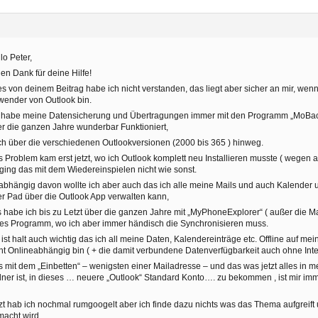
lo Peter,
len Dank für deine Hilfe!
es von deinem Beitrag habe ich nicht verstanden, das liegt aber sicher an mir, wen
ender von Outlook bin.
h habe meine Datensicherung und Übertragungen immer mit den Programm „MoBac
r die ganzen Jahre wunderbar Funktioniert,
h über die verschiedenen Outlookversionen (2000 bis 365 ) hinweg.
 Problem kam erst jetzt, wo ich Outlook komplett neu Installieren musste ( wegen
ging das mit dem Wiedereinspielen nicht wie sonst.
bhängig davon wollte ich aber auch das ich alle meine Mails und auch Kalender
r Pad über die Outlook App verwalten kann,
 habe ich bis zu Letzt über die ganzen Jahre mit „MyPhoneExplorer“ ( außer die Ma
es Programm, wo ich aber immer händisch die Synchronisieren muss.
 ist halt auch wichtig das ich all meine Daten, Kalendereinträge etc. Offline auf 
ht Onlineabhängig bin ( + die damit verbundene Datenverfügbarkeit auch ohne Inter
 mit dem „Einbetten“ – wenigsten einer Mailadresse – und das was jetzt alles in 
ner ist, in dieses … neuere „Outlook“ Standard Konto…. zu bekommen , ist mir imm
zt hab ich nochmal rumgoogelt aber ich finde dazu nichts was das Thema aufgreift 
acht wird.