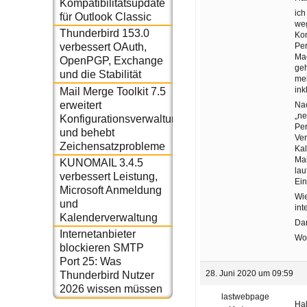
Kompatibilitätsupdate
ich
für Outlook Classic
weg
Thunderbird 153.0
Kon
Per
verbessert OAuth,
Mac
OpenPGP, Exchange
geh
und die Stabilität
mei
ink
Mail Merge Toolkit 7.5
erweitert
Nac
„ne
Konfigurationsverwaltung
Per
und behebt
Ver
Zeichensatzprobleme
Kal
Mai
KUNOMAIL 3.4.5
lau
verbessert Leistung,
Ein
Microsoft Anmeldung
Wie
und
int
Kalenderverwaltung
Da
Internetanbieter
Wo
blockieren SMTP
Port 25: Was
28. Juni 2020 um 09:59
Thunderbird Nutzer
2026 wissen müssen
lastwebpage
Hal