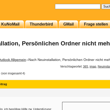
Suchen
nach:
KuNoMail
Thunderbird
GMail
Frage stellen
llation, Persönlichen Ordner nicht meh
utlook Allgemein
-›
Nach Neuinstallation, Persönlichen Ordner nicht m
Verschlagwortet:
365
,
imap
,
Neuinstal
4 (von insgesamt 4)
itrag
lo, ich benötige Hilfe zw. Unterstüzung: