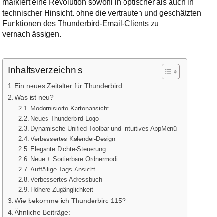
markiert eine Revolution sowohl in optischer als auch in
Ihre E-Mail
technischer Hinsicht, ohne die vertrauten und geschätzten
Adresse:
Funktionen des Thunderbird-Email-Clients zu
E-Mail
vernachlässigen.
E-Mail bestätigen
Inhaltsverzeichnis
Ein neues Zeitalter für Thunderbird
Was ist neu?
Modernisierte Kartenansicht
Neues Thunderbird-Logo
Dynamische Unified Toolbar und Intuitives AppMenü
Verbessertes Kalender-Design
Elegante Dichte-Steuerung
Neue + Sortierbare Ordnermodi
Auffällige Tags-Ansicht
Verbessertes Adressbuch
Höhere Zugänglichkeit
Wie bekomme ich Thunderbird 115?
Ähnliche Beiträge: