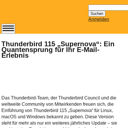
Suchen
nach:
Anmelden
Abonnieren Sie den
14-tägig
Thunderbird 115 „Supernova“: Ein
Quantensprung für Ihr E-Mail-
erscheinenden
Erlebnis
Newsletter von
Mailhilfe.de
kostenlos.
Der ständig aktuelle
Tipps zu Thema
Email für Sie
bereithält!
Das Thunderbird-Team, der Thunderbird Council und die
Wie z.B. Outlook,
weltweite Community von Mitwirkenden freuen sich, die
GMail, Thunderbird
Einführung von Thunderbird 115 „Supernova“ für Linux,
oder auch
macOS und Windows bekannt zu geben. Diese Version
KuNoMail, usw.
steht für mehr als nur ein weiteres jährliches Update – sie