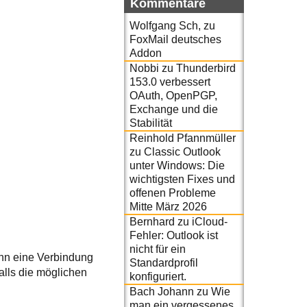
Kommentare
Wolfgang Sch,
zu
FoxMail deutsches
Addon
Nobbi
zu
Thunderbird
153.0 verbessert
OAuth, OpenPGP,
Exchange und die
Stabilität
Reinhold Pfannmüller
zu
Classic Outlook
unter Windows: Die
wichtigsten Fixes und
offenen Probleme
Mitte März 2026
Bernhard
zu
iCloud-
Fehler: Outlook ist
nicht für ein
enn eine Verbindung
Standardprofil
alls die möglichen
konfiguriert.
Bach Johann
zu
Wie
man ein vergessenes