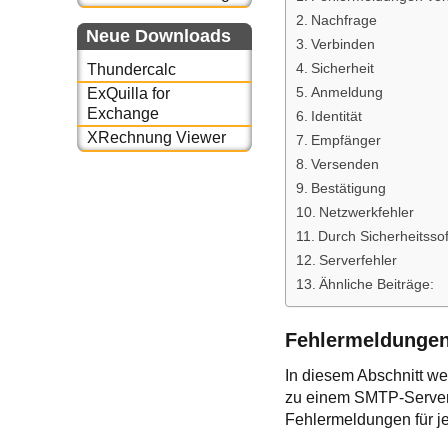
Nachfrage
Neue Downloads
Verbinden
Sicherheit
Thundercalc
Anmeldung
ExQuilla for
Exchange
Identität
XRechnung Viewer
Empfänger
Versenden
Bestätigung
Netzwerkfehler
Durch Sicherheitsso
Serverfehler
Ähnliche Beiträge:
Fehlermeldungen
In diesem Abschnitt we
zu einem SMTP-Server e
Fehlermeldungen für j