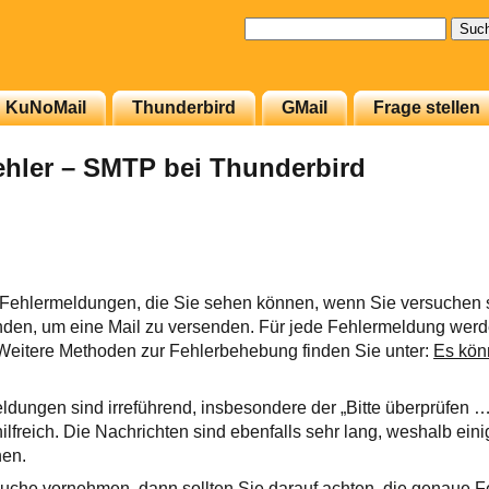
Suchen
nach:
KuNoMail
Thunderbird
GMail
Frage stellen
hler – SMTP bei Thunderbird
die Fehlermeldungen, die Sie sehen können, wenn Sie versuchen 
den, um eine Mail zu versenden. Für jede Fehlermeldung werd
. Weitere Methoden zur Fehlerbehebung finden Sie unter:
Es kön
ldungen sind irreführend, insbesondere der „Bitte überprüfen …“
hilfreich. Die Nachrichten sind ebenfalls sehr lang, weshalb ein
nen.
uche vornehmen, dann sollten Sie darauf achten, die genaue 