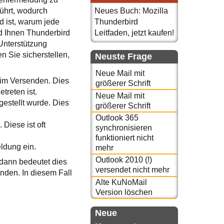
ührt, wodurch
Neues Buch: Mozilla
 ist, warum jede
Thunderbird
d Ihnen Thunderbird
Leitfaden, jetzt kaufen!
 Unterstützung
n Sie sicherstellen,
Neuste Frage
Neue Mail mit
eim Versenden. Dies
größerer Schrift
treten ist.
Neue Mail mit
estellt wurde. Dies
größerer Schrift
Outlook 365
Diese ist oft
synchronisieren
funktioniert nicht
eldung ein.
mehr
Outlook 2010 (!)
dann bedeutet dies
versendet nicht mehr
nden. In diesem Fall
Alte KuNoMail
Version löschen
Neue