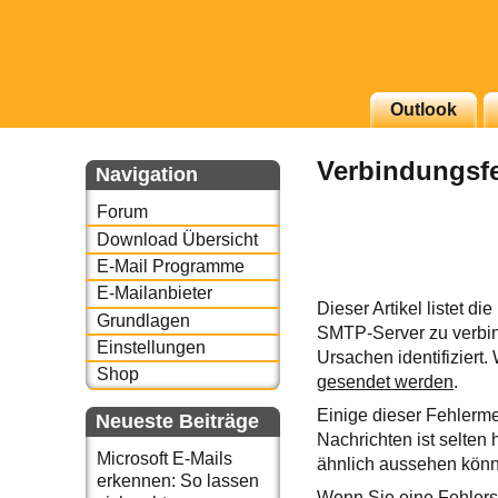
Outlook
g erscheinenden Newsletter
Verbindungsfe
zu Thema Email für Sie
Navigation
Forum
underbird oder auch
Download Übersicht
E-Mail Programme
E-Mailanbieter
Dieser Artikel listet 
Grundlagen
SMTP-Server zu verbin
Einstellungen
Ursachen identifiziert
Shop
gesendet werden
.
Einige dieser Fehlerme
Neueste Beiträge
Nachrichten ist selten 
Microsoft E-Mails
ähnlich aussehen kön
erkennen: So lassen
Wenn Sie eine Fehlers