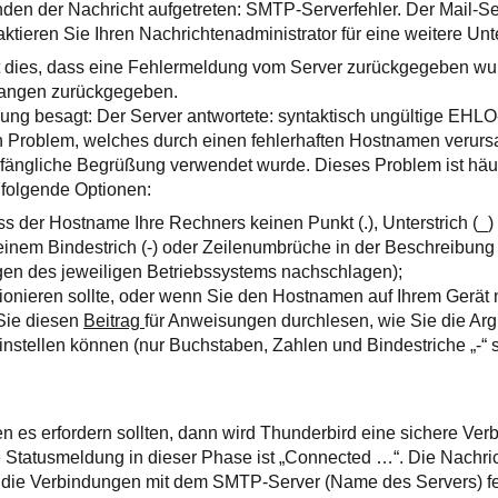
nden der Nachricht aufgetreten: SMTP-Serverfehler. Der Mail-Se
ktieren Sie Ihren Nachrichtenadministrator für eine weitere Unt
et dies, dass eine Fehlermeldung vom Server zurückgegeben wu
fangen zurückgegeben.
ung besagt: Der Server antwortete: syntaktisch ungültige EHL
in Problem, welches durch einen fehlerhaften Hostnamen verurs
anfängliche Begrüßung verwendet wurde. Dieses Problem ist hä
 folgende Optionen:
ass der Hostname Ihre Rechners keinen Punkt (.), Unterstrich (_
inem Bindestrich (-) oder Zeilenumbrüche in der Beschreibung 
gen des jeweiligen Betriebssystems nachschlagen);
tionieren sollte, oder wenn Sie den Hostnamen auf Ihrem Gerät n
Sie diesen
Beitrag
für Anweisungen durchlesen, wie Sie die Arg
instellen können (nur Buchstaben, Zahlen und Bindestriche „-“ s
n es erfordern sollten, dann wird Thunderbird eine sichere Ve
e Statusmeldung in dieser Phase ist „Connected …“. Die Nachric
 die Verbindungen mit dem SMTP-Server (Name des Servers) fe