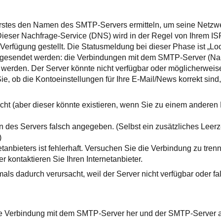
Erstes den Namen des SMTP-Servers ermitteln, um seine Netzwe
Dieser Nachfrage-Service (DNS) wird in der Regel von Ihrem ISP
 Verfügung gestellt. Die Statusmeldung bei dieser Phase ist „Lo
t gesendet werden: die Verbindungen mit dem SMTP-Server (N
 werden. Der Server könnte nicht verfügbar oder möglicherweise 
Sie, ob die Kontoeinstellungen für Ihre E-Mail/News korrekt sin
 nicht (aber dieser könnte existieren, wenn Sie zu einem ander
 des Servers falsch angegeben. (Selbst ein zusätzliches Leerz
)
etanbieters ist fehlerhaft. Versuchen Sie die Verbindung zu tre
r kontaktieren Sie Ihren Internetanbieter.
als dadurch verursacht, weil der Server nicht verfügbar oder fals
ine Verbindung mit dem SMTP-Server her und der SMTP-Server a