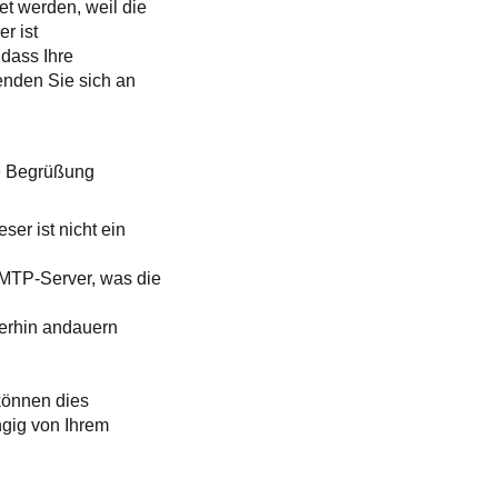
et werden, weil die
r ist
 dass Ihre
enden Sie sich an
he Begrüßung
er ist nicht ein
SMTP-Server, was die
iterhin andauern
 können dies
ngig von Ihrem