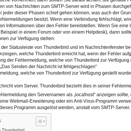
den von Nachrichten zum SMTP-Server wird in Phasen durchgef
i jeder dieser Phasen schief gehen können, was auch der Grund
hlermeldungen besitzt. Wenn eine Verbindung fehlschlägt, wir
 von Informationen über den Fehler bereitstellen. Wenn Sie eine
 Beispiel in einem Forum oder von einem Helpdesk), dann sollte
onen zur Verfügung stellen:
 der Statusleiste von Thunderbird und im Nachrichtenfenster b
nzeigen, welche Thunderbird erreicht hat, wenn der Fehler aufge
g der Fehlermeldung, welche von Thunderbird zur Verfügung g
: „Das Senden der Nachricht ist fehlgeschlagen“
ermeldung, welche von Thunderbird zur Verfügung gestellt wurde. 
chricht vom Server. Thunderbird bezieht dies in seiner Fehlerm
hlermeldung den Servernamen als „localhost“ anzeigen sollte, 
 eine Webmail-Erweiterung oder ein Anti-Virus-Programm verwe
 dieses Programm ausgelöst werden, anstatt vom SMTP-Server.
s
 Thunderbird