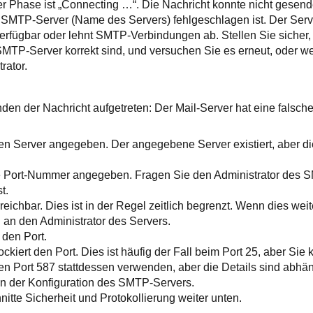
r Phase ist „Connecting …“. Die Nachricht konnte nicht gesend
SMTP-Server (Name des Servers) fehlgeschlagen ist. Der Serve
erfügbar oder lehnt SMTP-Verbindungen ab. Stellen Sie sicher,
SMTP-Server korrekt sind, und versuchen Sie es erneut, oder w
rator.
nden der Nachricht aufgetreten: Der Mail-Server hat eine falsc
en Server angegeben. Der angegebene Server existiert, aber dies
he Port-Nummer angegeben. Fragen Sie den Administrator des 
t.
erreichbar. Dies ist in der Regel zeitlich begrenzt. Wenn dies we
h an den Administrator des Servers.
t den Port.
lockiert den Port. Dies ist häufig der Fall beim Port 25, aber Sie
n Port 587 stattdessen verwenden, aber die Details sind abhä
on der Konfiguration des SMTP-Servers.
itte Sicherheit und Protokollierung weiter unten.