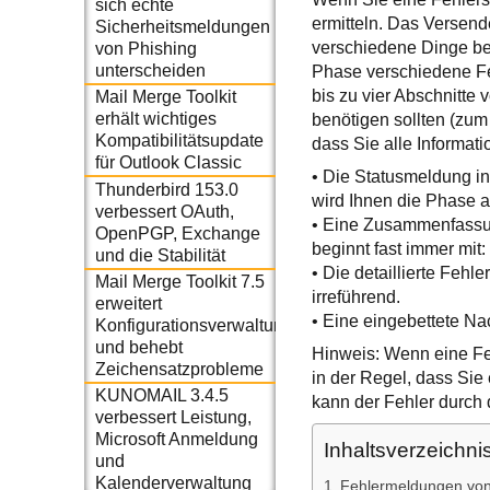
sich echte
ermitteln. Das Versen
Sicherheitsmeldungen
verschiedene Dinge be
von Phishing
unterscheiden
Phase verschiedene Fe
bis zu vier Abschnitte
Mail Merge Toolkit
erhält wichtiges
benötigen sollten (zum
Kompatibilitätsupdate
dass Sie alle Informati
für Outlook Classic
• Die Statusmeldung in
Thunderbird 153.0
wird Ihnen die Phase a
verbessert OAuth,
• Eine Zusammenfassun
OpenPGP, Exchange
beginnt fast immer mit
und die Stabilität
• Die detaillierte Fehl
Mail Merge Toolkit 7.5
irreführend.
erweitert
• Eine eingebettete Na
Konfigurationsverwaltung
und behebt
Hinweis: Wenn eine Fe
Zeichensatzprobleme
in der Regel, dass Sie
KUNOMAIL 3.4.5
kann der Fehler durch
verbessert Leistung,
Microsoft Anmeldung
Inhaltsverzeichni
und
Kalenderverwaltung
Fehlermeldungen von