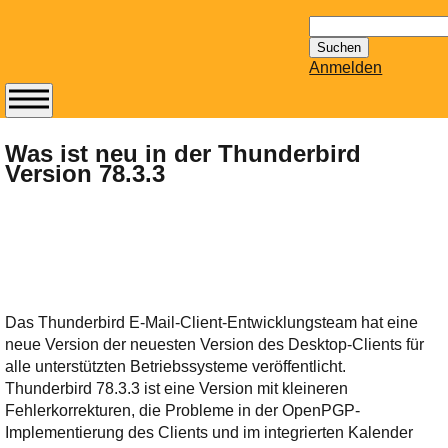
Suchen
nach:
Anmelden
Abonnieren Sie den
14-tägig
Was ist neu in der Thunderbird
Version 78.3.3
erscheinenden
Newsletter von
Mailhilfe.de
kostenlos.
Der ständig aktuelle
Tipps zu Thema
Email für Sie
Das Thunderbird E-Mail-Client-Entwicklungsteam hat eine
bereithält!
neue Version der neuesten Version des Desktop-Clients für
Wie z.B. Outlook,
alle unterstützten Betriebssysteme veröffentlicht.
GMail, Thunderbird
Thunderbird 78.3.3 ist eine Version mit kleineren
oder auch
Fehlerkorrekturen, die Probleme in der OpenPGP-
KuNoMail, usw.
Implementierung des Clients und im integrierten Kalender