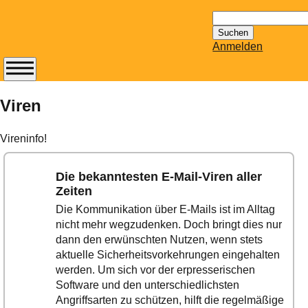
Suchen
nach:
Anmelden
Abonnieren Sie den
14-tägig
Viren
erscheinenden
Newsletter von
Vireninfo!
Mailhilfe.de
kostenlos.
Die bekanntesten E-Mail-Viren aller
Der ständig aktuelle
Zeiten
Tipps zu Thema
Die Kommunikation über E-Mails ist im Alltag
Email für Sie
nicht mehr wegzudenken. Doch bringt dies nur
bereithält!
dann den erwünschten Nutzen, wenn stets
Wie z.B. Outlook,
aktuelle Sicherheitsvorkehrungen eingehalten
GMail, Thunderbird
werden. Um sich vor der erpresserischen
oder auch
Software und den unterschiedlichsten
KuNoMail, usw.
Angriffsarten zu schützen, hilft die regelmäßige