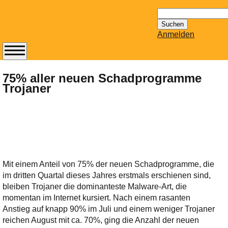
Suchen
nach:
Anmelden
Abonnieren Sie den
14-tägig
75% aller neuen Schadprogramme
Trojaner
erscheinenden
Newsletter von
Mailhilfe.de
kostenlos.
Der ständig aktuelle
Tipps zu Thema
Email für Sie
Mit einem Anteil von 75% der neuen Schadprogramme, die
bereithält!
im dritten Quartal dieses Jahres erstmals erschienen sind,
Wie z.B. Outlook,
bleiben Trojaner die dominanteste Malware-Art, die
GMail, Thunderbird
momentan im Internet kursiert. Nach einem rasanten
oder auch
Anstieg auf knapp 90% im Juli und einem weniger Trojaner
KuNoMail, usw.
reichen August mit ca. 70%, ging die Anzahl der neuen