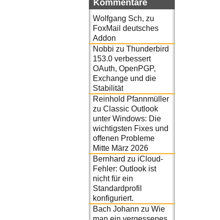
Kommentare
Wolfgang Sch,
zu
FoxMail deutsches
Addon
Nobbi
zu
Thunderbird
153.0 verbessert
OAuth, OpenPGP,
Exchange und die
Stabilität
Reinhold Pfannmüller
zu
Classic Outlook
unter Windows: Die
wichtigsten Fixes und
offenen Probleme
Mitte März 2026
Bernhard
zu
iCloud-
Fehler: Outlook ist
nicht für ein
Standardprofil
konfiguriert.
Bach Johann
zu
Wie
man ein vergessenes