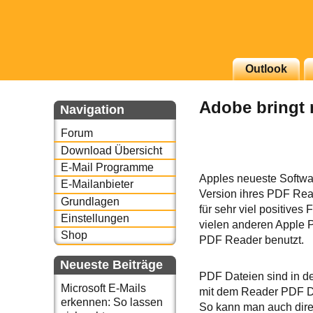
g erscheinenden Newsletter
Outlook
zu Thema Email für Sie
Adobe bringt 
Navigation
underbird oder auch
Forum
Download Übersicht
E-Mail Programme
Apples neueste Softwa
E-Mailanbieter
Version ihres PDF Read
Grundlagen
für sehr viel positiv
Einstellungen
vielen anderen Apple 
Shop
PDF Reader benutzt.
Neueste Beiträge
PDF Dateien sind in der
Microsoft E-Mails
mit dem Reader PDF Do
erkennen: So lassen
So kann man auch dire