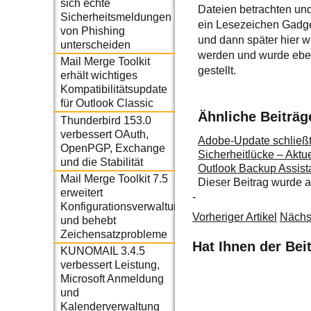
sich echte
Dateien betrachten und
Sicherheitsmeldungen
ein Lesezeichen Gadge
von Phishing
und dann später hier w
unterscheiden
werden und wurde ebenf
Mail Merge Toolkit
gestellt.
erhält wichtiges
Kompatibilitätsupdate
für Outlook Classic
Ähnliche Beiträg
Thunderbird 153.0
verbessert OAuth,
Adobe-Update schließt
OpenPGP, Exchange
Sicherheitlücke – Aktu
und die Stabilität
Outlook Backup Assista
Mail Merge Toolkit 7.5
Dieser Beitrag wurde
erweitert
-
Konfigurationsverwaltung
Vorheriger Artikel
Nächst
und behebt
Zeichensatzprobleme
Hat Ihnen der Bei
KUNOMAIL 3.4.5
verbessert Leistung,
Microsoft Anmeldung
und
Kalenderverwaltung