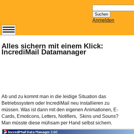
Suchen
nach:
Anmelden
Abonnieren Sie den
14-tägig
Alles sichern mit einem Klick:
IncrediMail Datamanager
erscheinenden
Newsletter von
Mailhilfe.de
kostenlos.
Der ständig aktuelle
Tipps zu Thema
Email für Sie
Ab und zu kommt man in die leidige Situation das
bereithält!
Betriebssystem oder IncrediMail neu installieren zu
Wie z.B. Outlook,
müssen. Was ist dann mit den eigenen Animationen, E-
GMail, Thunderbird
Cards, Emoticons, Letters, Notifiers, Skins und Souns?
oder auch
Man müsste diese mühsam per Hand selbst sichern.
KuNoMail, usw.