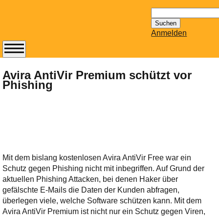
Suchen
nach:
Anmelden
Abonnieren Sie den
14-tägig
Avira AntiVir Premium schützt vor
Phishing
erscheinenden
Newsletter von
Mailhilfe.de
kostenlos.
Der ständig aktuelle
Tipps zu Thema
Email für Sie
Mit dem bislang kostenlosen Avira AntiVir Free war ein
bereithält!
Schutz gegen Phishing nicht mit inbegriffen. Auf Grund der
Wie z.B. Outlook,
aktuellen Phishing Attacken, bei denen Haker über
GMail, Thunderbird
gefälschte E-Mails die Daten der Kunden abfragen,
oder auch
überlegen viele, welche Software schützen kann. Mit dem
KuNoMail, usw.
Avira AntiVir Premium ist nicht nur ein Schutz gegen Viren,