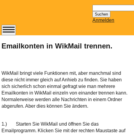
Suchen
nach:
Anmelden
Abonnieren Sie den
14-tägig
Emailkonten in WikMail trennen.
erscheinenden
Newsletter von
Mailhilfe.de
kostenlos.
WikMail bringt viele Funktionen mit, aber manchmal sind
Der ständig aktuelle
diese nicht immer gleich auf Anhieb zu finden. Sie haben
Tipps zu Thema
sich sicherlich schon einmal gefragt wie man mehrere
Email für Sie
Emailkonten in WikMail einzeln von einander trennen kann.
bereithält!
Normalerweise werden alle Nachrichten in einem Ordner
Wie z.B. Outlook,
abgerufen. Aber dies können Sie ändern.
GMail, Thunderbird
oder auch
1.)
Starten Sie WikMail und öffnen Sie das
KuNoMail, usw.
Emailprogramm. Klicken Sie mit der rechten Maustaste auf