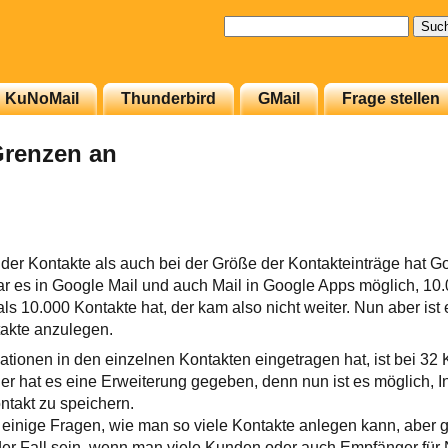
Suchen
nach:
KuNoMail
Thunderbird
GMail
Frage stellen
Grenzen an
der Kontakte als auch bei der Größe der Kontakteinträge hat G
r es in Google Mail und auch Mail in Google Apps möglich, 10.
s 10.000 Kontakte hat, der kam also nicht weiter. Nun aber ist 
akte anzulegen.
ationen in den einzelnen Kontakten eingetragen hat, ist bei 32
er hat es eine Erweiterung gegeben, denn nun ist es möglich, I
ntakt zu speichern.
 einige Fragen, wie man so viele Kontakte anlegen kann, aber 
er Fall sein, wenn man viele Kunden oder auch Empfänger für N