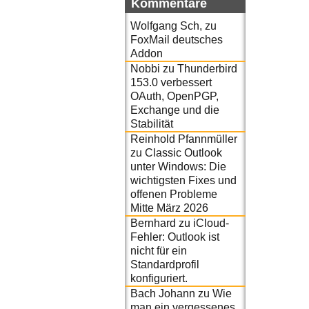
Kommentare
Wolfgang Sch,
zu
FoxMail deutsches
Addon
Nobbi
zu
Thunderbird
153.0 verbessert
OAuth, OpenPGP,
Exchange und die
Stabilität
Reinhold Pfannmüller
zu
Classic Outlook
unter Windows: Die
wichtigsten Fixes und
offenen Probleme
Mitte März 2026
Bernhard
zu
iCloud-
Fehler: Outlook ist
nicht für ein
Standardprofil
konfiguriert.
Bach Johann
zu
Wie
man ein vergessenes