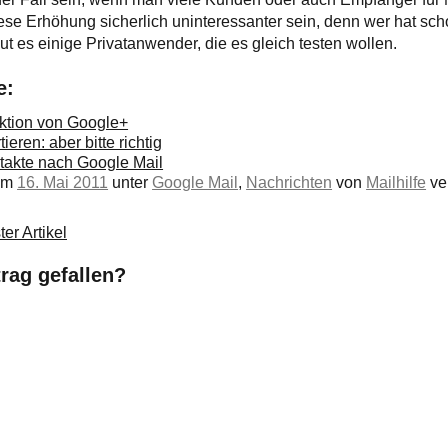
ese Erhöhung sicherlich uninteressanter sein, denn wer hat sc
t es einige Privatanwender, die es gleich testen wollen.
e:
nktion von Google+
eren: aber bitte richtig
ntakte nach Google Mail
 am
16. Mai 2011
unter
Google Mail
,
Nachrichten
von
Mailhilfe
ver
er Artikel
trag gefallen?