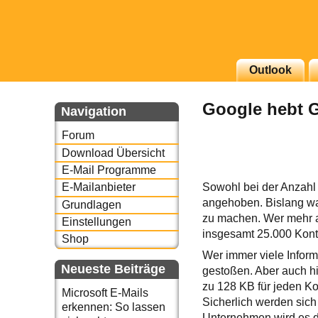
Outlook
g erscheinenden Newsletter
Google hebt 
zu Thema Email für Sie
Navigation
Forum
underbird oder auch
Download Übersicht
E-Mail Programme
Sowohl bei der Anzahl 
E-Mailanbieter
angehoben. Bislang wa
Grundlagen
zu machen. Wer mehr al
Einstellungen
insgesamt 25.000 Kont
Shop
Wer immer viele Inform
Neueste Beiträge
gestoßen. Aber auch hi
zu 128 KB für jeden Ko
Microsoft E-Mails
Sicherlich werden sich
erkennen: So lassen
Unternehmen wird es d