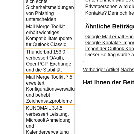
sich echte
Privatpersonen wird di
Sicherheitsmeldungen
Kontakte? Dennoch freu
von Phishing
unterscheiden
Ähnliche Beiträg
Mail Merge Toolkit
erhält wichtiges
Google Mail erhält Fu
Kompatibilitätsupdate
Google-Kontakte importi
für Outlook Classic
Import der Outlook Ko
Thunderbird 153.0
Dieser Beitrag wurde
verbessert OAuth,
-
OpenPGP, Exchange
Vorheriger Artikel
Nächst
und die Stabilität
Mail Merge Toolkit 7.5
Hat Ihnen der Bei
erweitert
Konfigurationsverwaltung
und behebt
Zeichensatzprobleme
KUNOMAIL 3.4.5
verbessert Leistung,
Microsoft Anmeldung
und
Kalenderverwaltung