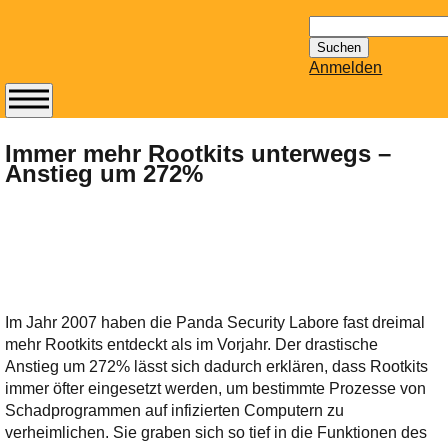
Suchen
nach:
Anmelden
Abonnieren Sie den
14-tägig
Immer mehr Rootkits unterwegs –
Anstieg um 272%
erscheinenden
Newsletter von
Mailhilfe.de
kostenlos.
Der ständig aktuelle
Tipps zu Thema
Email für Sie
Im Jahr 2007 haben die Panda Security Labore fast dreimal
bereithält!
mehr Rootkits entdeckt als im Vorjahr. Der drastische
Wie z.B. Outlook,
Anstieg um 272% lässt sich dadurch erklären, dass Rootkits
GMail, Thunderbird
immer öfter eingesetzt werden, um bestimmte Prozesse von
oder auch
Schadprogrammen auf infizierten Computern zu
KuNoMail, usw.
verheimlichen. Sie graben sich so tief in die Funktionen des