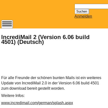
Suchen
nach:
Anmelden
Abonnieren Sie den
14-tägig
IncrediMail 2 (Version 6.06 build
4501) (Deutsch)
erscheinenden
Newsletter von
Mailhilfe.de
kostenlos.
Der ständig aktuelle
Tipps zu Thema
Email für Sie
Für alle Freunde der schönen bunten Mails ist ein weiteres
bereithält!
Update von IncrediMail 2.0 in der Version 6.06 build 4501
Wie z.B. Outlook,
zum download bereit gestellt worden.
GMail, Thunderbird
Weitere Infos:
oder auch
KuNoMail, usw.
www.incredimail.com/german/splash.aspx