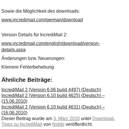
Ihre E-Mail
Adresse:
Sowie die Möglichkeit des downloads:
E-Mail
www.incredimail.com/german/download
Version Details für IncrediMail 2:
E-Mail bestätigen
www.incredimail.com/english/download/version-
details.aspx
Änderungen bzw. Neuerungen:
Kleinere Fehlerbehebung
Ähnliche Beiträge:
IncrediMail 2 (Version 6.06 build 4497) (Deutsch)
IncrediMail 2 (Version 6.10 build 4625) (Deutsch) –
(15.06.2010)
IncrediMail 2 (Version 6.10 build 4631) (Deutsch) –
(16.06.2010)
Dieser Beitrag wurde am
3. März 2010
unter
Download
,
Tipps zu IncrediMail
von
Nobbi
veröffentlicht.