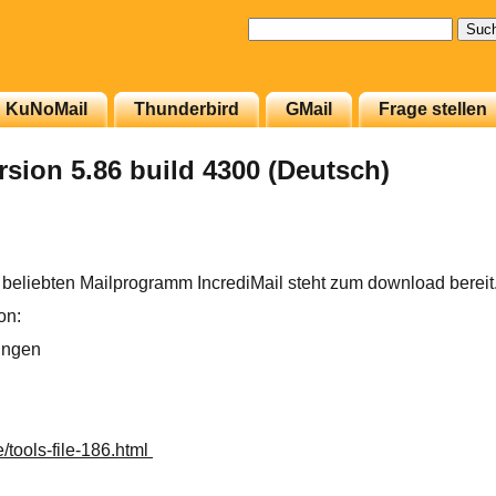
Suchen
nach:
KuNoMail
Thunderbird
GMail
Frage stellen
rsion 5.86 build 4300 (Deutsch)
beliebten Mailprogramm IncrediMail steht zum download bereit
on:
ungen
:
e/tools-file-186.html