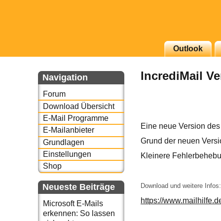
g erscheinenden Newsletter
Outlook
zu Thema Email für Sie
IncrediMail Ve
Navigation
underbird oder auch
Forum
Download Übersicht
E-Mail Programme
Eine neue Version des 
E-Mailanbieter
Grund der neuen Versi
Grundlagen
Einstellungen
Kleinere Fehlerbeheb
Shop
Neueste Beiträge
Download und weitere Infos
https://www.mailhilfe.d
Microsoft E-Mails
erkennen: So lassen