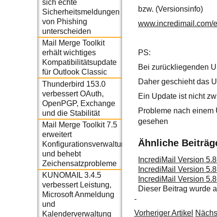
sich echte
bzw. (Versionsinfo)
Sicherheitsmeldungen
von Phishing
www.incredimail.com/e
unterscheiden
Mail Merge Toolkit
PS:
erhält wichtiges
Kompatibilitätsupdate
Bei zurückliegenden U
für Outlook Classic
Daher geschieht das Up
Thunderbird 153.0
verbessert OAuth,
Ein Update ist nicht z
OpenPGP, Exchange
Probleme nach einem U
und die Stabilität
gesehen
Mail Merge Toolkit 7.5
erweitert
Ähnliche Beiträg
Konfigurationsverwaltung
und behebt
IncrediMail Version 5.
Zeichensatzprobleme
IncrediMail Version 5.
KUNOMAIL 3.4.5
IncrediMail Version 5.
verbessert Leistung,
Dieser Beitrag wurde
Microsoft Anmeldung
-
und
Vorheriger Artikel
Nächst
Kalenderverwaltung