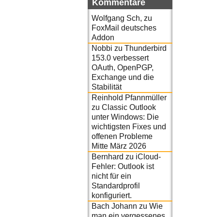
Kommentare
Wolfgang Sch,
zu
FoxMail deutsches
Addon
Nobbi
zu
Thunderbird
153.0 verbessert
OAuth, OpenPGP,
Exchange und die
Stabilität
Reinhold Pfannmüller
zu
Classic Outlook
unter Windows: Die
wichtigsten Fixes und
offenen Probleme
Mitte März 2026
Bernhard
zu
iCloud-
Fehler: Outlook ist
nicht für ein
Standardprofil
konfiguriert.
Bach Johann
zu
Wie
man ein vergessenes