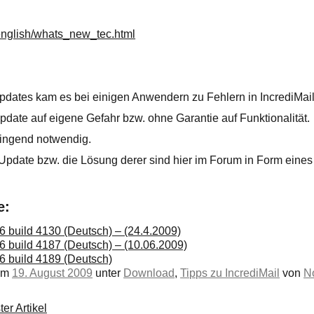
nglish/whats_new_tec.html
pdates kam es bei einigen Anwendern zu Fehlern in IncrediMail
date auf eigene Gefahr bzw. ohne Garantie auf Funktionalität.
wingend notwendig.
pdate bzw. die Lösung derer sind hier im Forum in Form eines
e:
86 build 4130 (Deutsch) – (24.4.2009)
86 build 4187 (Deutsch) – (10.06.2009)
86 build 4189 (Deutsch)
 am
19. August 2009
unter
Download
,
Tipps zu IncrediMail
von
N
er Artikel