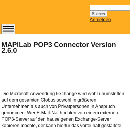
Suchen
nach:
Anmelden
Abonnieren Sie den
14-tägig
MAPILab POP3 Connector Version
2.6.0
erscheinenden
Newsletter von
Mailhilfe.de
kostenlos.
Der ständig aktuelle
Tipps zu Thema
Email für Sie
Die Microsoft-Anwendung Exchange wird wohl unumstritten
bereithält!
auf dem gesamten Globus sowohl in größeren
Wie z.B. Outlook,
Unternehmen als auch von Privatpersonen in Anspruch
GMail, Thunderbird
genommen. Wer E-Mail-Nachrichten von einem externen
oder auch
POP3-Server auf den hauseigenen Exchange-Server
KuNoMail, usw.
kopieren möchte, der kann hierfür das vorteilhaft gestaltete