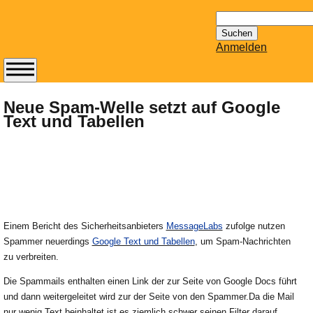
Suchen
nach:
Anmelden
Abonnieren Sie den
14-tägig
Neue Spam-Welle setzt auf Google
Text und Tabellen
erscheinenden
Newsletter von
Mailhilfe.de
kostenlos.
Der ständig aktuelle
Tipps zu Thema
Email für Sie
Einem Bericht des Sicherheitsanbieters
MessageLabs
zufolge nutzen
bereithält!
Spammer neuerdings
Google Text und Tabellen
, um Spam-Nachrichten
Wie z.B. Outlook,
zu verbreiten.
GMail, Thunderbird
oder auch
Die Spammails enthalten einen Link der zur Seite von
Google Docs führt
KuNoMail, usw.
und dann weitergeleitet wird zur der Seite von den Spammer.Da die Mail
nur wenig Text beinhaltet ist es ziemlich schwer seinen Filter darauf