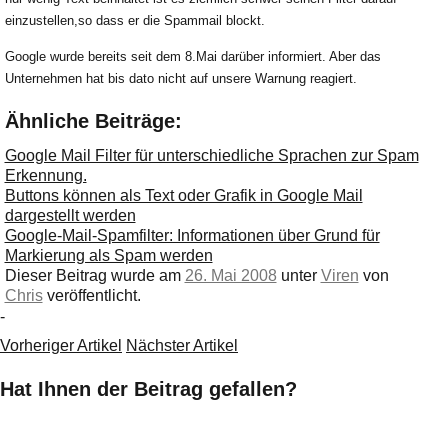
Ihre E-Mail
einzustellen,so dass er die Spammail blockt.
Adresse:
Google wurde bereits seit dem 8.Mai darüber informiert. Aber das
E-Mail
Unternehmen hat bis dato nicht auf unsere Warnung reagiert.
Ähnliche Beiträge:
E-Mail bestätigen
Google Mail Filter für unterschiedliche Sprachen zur Spam
Erkennung.
Buttons können als Text oder Grafik in Google Mail
dargestellt werden
Google-Mail-Spamfilter: Informationen über Grund für
Markierung als Spam werden
Dieser Beitrag wurde am
26. Mai 2008
unter
Viren
von
Chris
veröffentlicht.
-
Vorheriger Artikel
Nächster Artikel
Hat Ihnen der Beitrag gefallen?