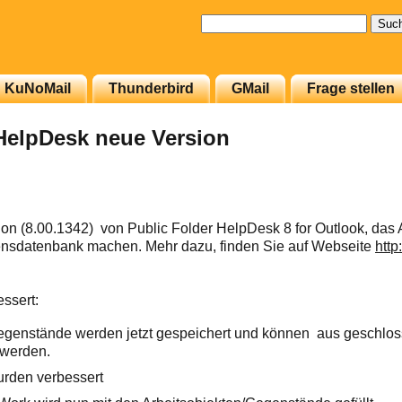
Suchen
nach:
KuNoMail
Thunderbird
GMail
Frage stellen
HelpDesk neue Version
ion (8.00.1342) von Public Folder HelpDesk 8 for Outlook, das
ensdatenbank machen. Mehr dazu, finden Sie auf Webseite
http
ssert:
egenstände werden jetzt gespeichert und können aus geschlos
 werden.
rden verbessert