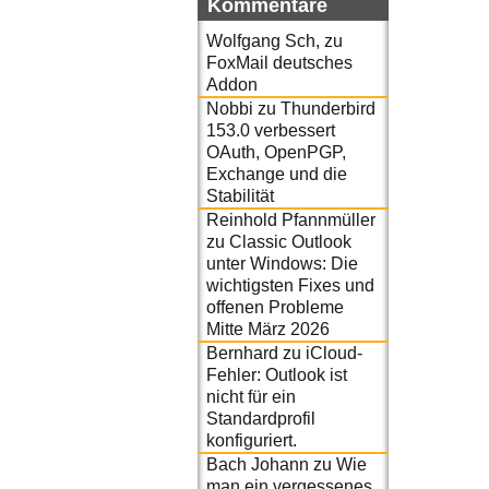
Kommentare
Wolfgang Sch,
zu
FoxMail deutsches
Addon
Nobbi
zu
Thunderbird
153.0 verbessert
OAuth, OpenPGP,
Exchange und die
Stabilität
Reinhold Pfannmüller
zu
Classic Outlook
unter Windows: Die
wichtigsten Fixes und
offenen Probleme
Mitte März 2026
Bernhard
zu
iCloud-
Fehler: Outlook ist
nicht für ein
Standardprofil
konfiguriert.
Bach Johann
zu
Wie
man ein vergessenes