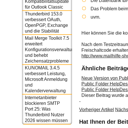
Die Datenbank tbl
Kompatibilitätsupdate
für Outlook Classic
Das Problem beim 
Thunderbird 153.0
uvm.
verbessert OAuth,
OpenPGP, Exchange
und die Stabilität
Hier können Sie die k
Mail Merge Toolkit 7.5
erweitert
Nach dem Testzeitraum
Konfigurationsverwaltung
Freischaltcode erhalten
und behebt
http://www.mailhilfe-s
Zeichensatzprobleme
Ähnliche Beiträg
KUNOMAIL 3.4.5
verbessert Leistung,
Neue Version von Publ
Microsoft Anmeldung
Public Folder HelpDes
und
Public Folder HelpDe
Kalenderverwaltung
Dieser Beitrag wurde
Internetanbieter
-
blockieren SMTP
Port 25: Was
Vorheriger Artikel
Nächst
Thunderbird Nutzer
2026 wissen müssen
Hat Ihnen der Bei