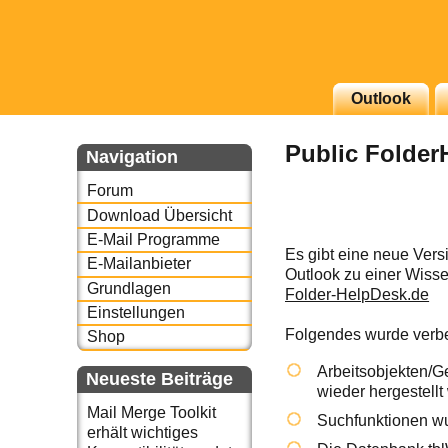
g erscheinenden Newsletter
Outlook
zu Thema Email für Sie
Public Folder
Navigation
underbird oder auch
Forum
Download Übersicht
E-Mail Programme
Es gibt eine neue Vers
E-Mailanbieter
Outlook zu einer Wiss
Grundlagen
Folder-HelpDesk.de
Einstellungen
Folgendes wurde verbe
Shop
Arbeitsobjekten/G
Neueste Beiträge
wieder hergestellt
Mail Merge Toolkit
Suchfunktionen wu
erhält wichtiges