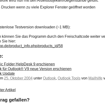
Work wird nun mit den Arbeitsobjekten/Gegenstände gefüllt.
Drucken wenn zu viele Explorer Fenster geöffnet worden
ostenlose Testversion downloaden (~1 MB):
 können Sie das Programm durch den Freischaltcode weiter 
 Sie hier:
hop.de/product_info.php/products_id/58
e:
ic Folder HelpDesk 9 erschienen
k für Outlook® V9 neue Version erschienen
sk Update
 am
25. Oktober 2004
unter
Outlook
,
Outlook Tools
von
Mailhilfe
v
er Artikel
trag gefallen?