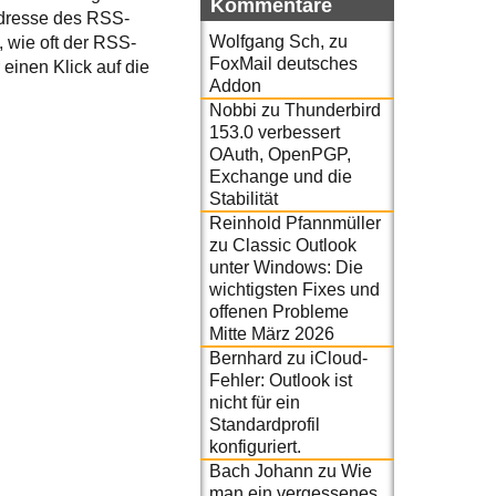
Kommentare
Adresse des RSS-
Wolfgang Sch,
zu
, wie oft der RSS-
FoxMail deutsches
einen Klick auf die
Addon
Nobbi
zu
Thunderbird
153.0 verbessert
OAuth, OpenPGP,
Exchange und die
Stabilität
Reinhold Pfannmüller
zu
Classic Outlook
unter Windows: Die
wichtigsten Fixes und
offenen Probleme
Mitte März 2026
Bernhard
zu
iCloud-
Fehler: Outlook ist
nicht für ein
Standardprofil
konfiguriert.
Bach Johann
zu
Wie
man ein vergessenes