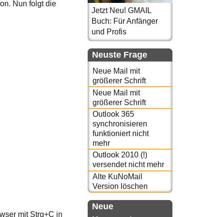
n. Nun folgt die
Jetzt Neu! GMAIL
Buch: Für Anfänger
und Profis
Neuste Frage
Neue Mail mit
größerer Schrift
Neue Mail mit
größerer Schrift
Outlook 365
synchronisieren
funktioniert nicht
mehr
Outlook 2010 (!)
versendet nicht mehr
Alte KuNoMail
Version löschen
Neue
wser mit Strg+C in