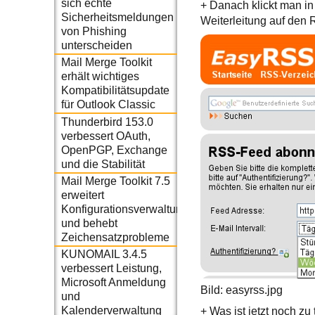
sich echte
+ Danach klickt man i
Sicherheitsmeldungen
Weiterleitung auf den
von Phishing
unterscheiden
Mail Merge Toolkit
erhält wichtiges
Kompatibilitätsupdate
für Outlook Classic
Thunderbird 153.0
verbessert OAuth,
OpenPGP, Exchange
und die Stabilität
Mail Merge Toolkit 7.5
erweitert
Konfigurationsverwaltung
und behebt
Zeichensatzprobleme
KUNOMAIL 3.4.5
verbessert Leistung,
Microsoft Anmeldung
Bild: easyrss.jpg
und
Kalenderverwaltung
+ Was ist jetzt noch 