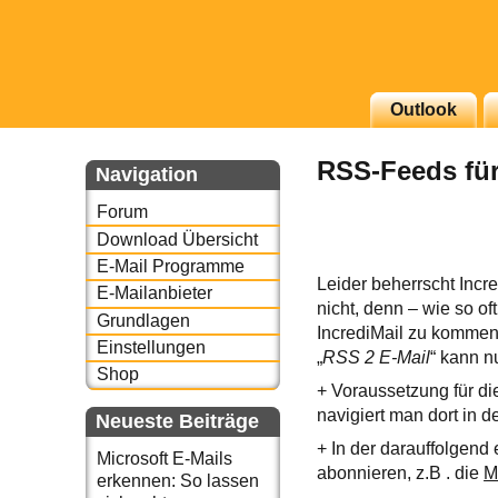
g erscheinenden Newsletter
Outlook
zu Thema Email für Sie
RSS-Feeds für
Navigation
underbird oder auch
Forum
Download Übersicht
E-Mail Programme
Leider beherrscht Incr
E-Mailanbieter
nicht, denn – wie so o
Grundlagen
IncrediMail zu kommen
Einstellungen
„
RSS 2 E-Mail
“ kann n
Shop
+ Voraussetzung für di
navigiert man dort in 
Neueste Beiträge
+ In der darauffolgen
Microsoft E-Mails
abonnieren, z.B . die
M
erkennen: So lassen