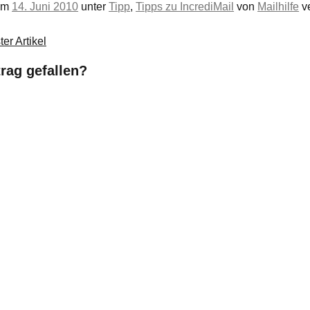
 am
14. Juni 2010
unter
Tipp
,
Tipps zu IncrediMail
von
Mailhilfe
ve
er Artikel
trag gefallen?