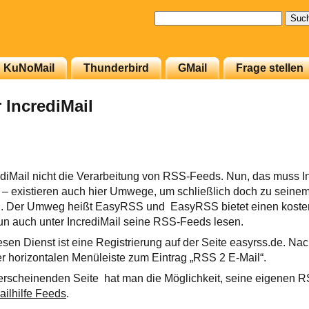
Suchen
nach:
KuNoMail
Thunderbird
GMail
Frage stellen
 IncrediMail
ediMail nicht die Verarbeitung von RSS-Feeds. Nun, das muss I
ft – existieren auch hier Umwege, um schließlich doch zu sein
. Der Umweg heißt EasyRSS und EasyRSS bietet einen kosten
un auch unter IncrediMail seine RSS-Feeds lesen.
esen Dienst ist eine Registrierung auf der Seite easyrss.de. Na
der horizontalen Menüleiste zum Eintrag „RSS 2 E-Mail“.
d erscheinenden Seite hat man die Möglichkeit, seine eigenen 
ailhilfe Feeds
.