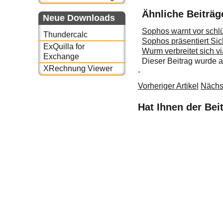
Ähnliche Beiträg
Neue Downloads
Sophos warnt vor schlü
Thundercalc
Sophos präsentiert Sic
ExQuilla for
Wurm verbreitet sich 
Exchange
Dieser Beitrag wurde
XRechnung Viewer
-
Vorheriger Artikel
Nächst
Hat Ihnen der Bei