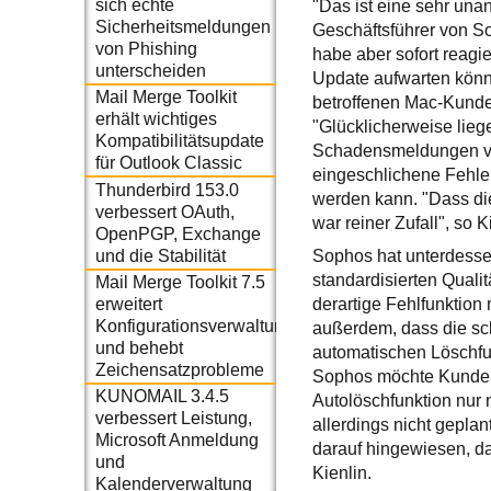
sich echte
"Das ist eine sehr un
Sicherheitsmeldungen
Geschäftsführer von S
von Phishing
habe aber sofort reag
unterscheiden
Update aufwarten könne
Mail Merge Toolkit
betroffenen Mac-Kunden
erhält wichtiges
"Glücklicherweise lieg
Kompatibilitätsupdate
Schadensmeldungen vor"
für Outlook Classic
eingeschlichene Fehl
Thunderbird 153.0
werden kann. "Dass die
verbessert OAuth,
war reiner Zufall", so K
OpenPGP, Exchange
und die Stabilität
Sophos hat unterdesse
standardisierten Quali
Mail Merge Toolkit 7.5
erweitert
derartige Fehlfunktion
Konfigurationsverwaltung
außerdem, dass die sch
und behebt
automatischen Löschfun
Zeichensatzprobleme
Sophos möchte Kunden 
KUNOMAIL 3.4.5
Autolöschfunktion nur 
verbessert Leistung,
allerdings nicht gepla
Microsoft Anmeldung
darauf hingewiesen, da
und
Kienlin.
Kalenderverwaltung