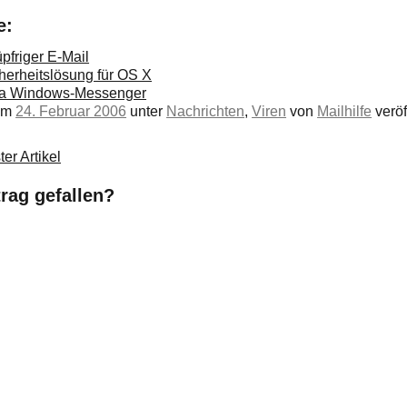
e:
pfriger E-Mail
herheitslösung für OS X
via Windows-Messenger
 am
24. Februar 2006
unter
Nachrichten
,
Viren
von
Mailhilfe
veröf
er Artikel
trag gefallen?