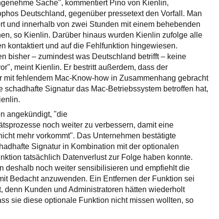
angenehme Sache", kommentiert Pino von Kienlin,
ophos Deutschland, gegenüber pressetext den Vorfall. Man
iert und innerhalb von zwei Stunden mit einem behebenden
n, so Kienlin. Darüber hinaus wurden Kienlin zufolge alle
 kontaktiert und auf die Fehlfunktion hingewiesen.
en bisher – zumindest was Deutschland betrifft – keine
, meint Kienlin. Er bestritt außerdem, dass der
er mit fehlendem Mac-Know-how in Zusammenhang gebracht
 schadhafte Signatur das Mac-Betriebssystem betroffen hat,
ienlin.
n angekündigt, "die
tätsprozesse noch weiter zu verbessern, damit eine
 nicht mehr vorkommt". Das Unternehmen bestätigte
adhafte Signatur in Kombination mit der optionalen
ktion tatsächlich Datenverlust zur Folge haben konnte.
deshalb noch weiter sensibilisieren und empfiehlt die
mit Bedacht anzuwenden. Ein Entfernen der Funktion sei
nt, denn Kunden und Administratoren hätten wiederholt
ss sie diese optionale Funktion nicht missen wollten, so