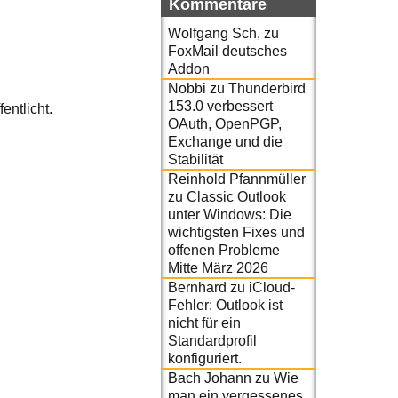
Kommentare
Wolfgang Sch,
zu
FoxMail deutsches
Addon
Nobbi
zu
Thunderbird
153.0 verbessert
fentlicht.
OAuth, OpenPGP,
Exchange und die
Stabilität
Reinhold Pfannmüller
zu
Classic Outlook
unter Windows: Die
wichtigsten Fixes und
offenen Probleme
Mitte März 2026
Bernhard
zu
iCloud-
Fehler: Outlook ist
nicht für ein
Standardprofil
konfiguriert.
Bach Johann
zu
Wie
man ein vergessenes