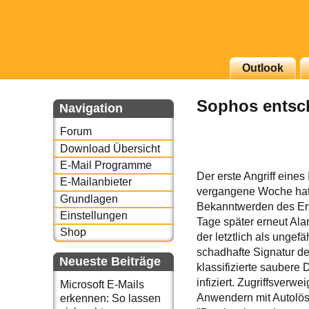
g erscheinenden Newsletter
Outlook
zu Thema Email für Sie
Sophos entsch
Navigation
underbird oder auch
Forum
Download Übersicht
E-Mail Programme
Der erste Angriff eine
E-Mailanbieter
vergangene Woche hat o
Grundlagen
Bekanntwerden des Ers
Einstellungen
Tage später erneut Ala
Shop
der letztlich als ungef
schadhafte Signatur de
Neueste Beiträge
klassifizierte saubere
infiziert. Zugriffsver
Microsoft E-Mails
Anwendern mit Autolös
erkennen: So lassen