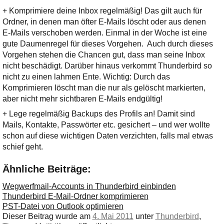
Ihre E-Mail
+ Komprimiere deine Inbox regelmäßig! Das gilt auch für
Adresse:
Ordner, in denen man öfter E-Mails löscht oder aus denen
E-Mail
E-Mails verschoben werden. Einmal in der Woche ist eine
gute Daumenregel für dieses Vorgehen. Auch durch dieses
Vorgehen stehen die Chancen gut, dass man seine Inbox
E-Mail bestätigen
nicht beschädigt. Darüber hinaus verkommt Thunderbird so
nicht zu einen lahmen Ente. Wichtig: Durch das
Komprimieren löscht man die nur als gelöscht markierten,
aber nicht mehr sichtbaren E-Mails endgültig!
+ Lege regelmäßig Backups des Profils an! Damit sind
Mails, Kontakte, Passwörter etc. gesichert – und wer wollte
schon auf diese wichtigen Daten verzichten, falls mal etwas
schief geht.
Ähnliche Beiträge:
Wegwerfmail-Accounts in Thunderbird einbinden
Thunderbird E-Mail-Ordner komprimieren
PST-Datei von Outlook optimieren
Dieser Beitrag wurde am
4. Mai 2011
unter
Thunderbird
,