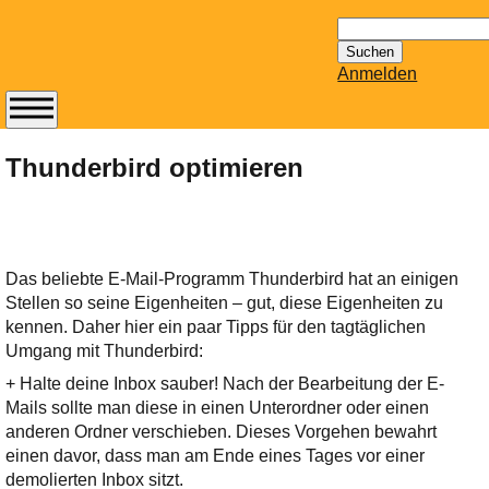
Suchen
nach:
Anmelden
Abonnieren Sie den
14-tägig
Thunderbird optimieren
erscheinenden
Newsletter von
Mailhilfe.de
kostenlos.
Das beliebte E-Mail-Programm Thunderbird hat an einigen
Der ständig aktuelle
Stellen so seine Eigenheiten – gut, diese Eigenheiten zu
Tipps zu Thema
kennen. Daher hier ein paar Tipps für den tagtäglichen
Email für Sie
Umgang mit Thunderbird:
bereithält!
+ Halte deine Inbox sauber! Nach der Bearbeitung der E-
Wie z.B. Outlook,
Mails sollte man diese in einen Unterordner oder einen
GMail, Thunderbird
anderen Ordner verschieben. Dieses Vorgehen bewahrt
oder auch
einen davor, dass man am Ende eines Tages vor einer
KuNoMail, usw.
demolierten Inbox sitzt.