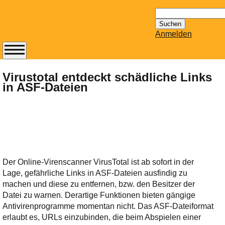
Suchen
nach:
Anmelden
Abonnieren Sie den
14-tägig
Virustotal entdeckt schädliche Links
in ASF-Dateien
erscheinenden
Newsletter von
Mailhilfe.de
kostenlos.
Der ständig aktuelle
Tipps zu Thema
Email für Sie
Der Online-Virenscanner VirusTotal ist ab sofort in der
bereithält!
Lage, gefährliche Links in ASF-Dateien ausfindig zu
Wie z.B. Outlook,
machen und diese zu entfernen, bzw. den Besitzer der
GMail, Thunderbird
Datei zu warnen. Derartige Funktionen bieten gängige
oder auch
Antivirenprogramme momentan nicht. Das ASF-Dateiformat
KuNoMail, usw.
erlaubt es, URLs einzubinden, die beim Abspielen einer