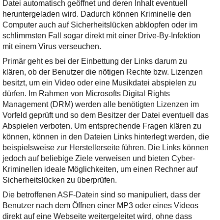
Ihre E-Mail
Datei automatisch geöffnet und deren Inhalt eventuell
Adresse:
heruntergeladen wird. Dadurch können Kriminelle den
Computer auch auf Sicherheitslücken abklopfen oder im
E-Mail
schlimmsten Fall sogar direkt mit einer Drive-By-Infektion
mit einem Virus verseuchen.
Primär geht es bei der Einbettung der Links darum zu
E-Mail bestätigen
klären, ob der Benutzer die nötigen Rechte bzw. Lizenzen
besitzt, um ein Video oder eine Musikdatei abspielen zu
dürfen. Im Rahmen von Microsofts Digital Rights
Management (DRM) werden alle benötigten Lizenzen im
Vorfeld geprüft und so dem Besitzer der Datei eventuell das
Abspielen verboten. Um entsprechende Fragen klären zu
können, können in den Dateien Links hinterlegt werden, die
beispielsweise zur Herstellerseite führen. Die Links können
jedoch auf beliebige Ziele verweisen und bieten Cyber-
Kriminellen ideale Möglichkeiten, um einen Rechner auf
Sicherheitslücken zu überprüfen.
Die betroffenen ASF-Datein sind so manipuliert, dass der
Benutzer nach dem Öffnen einer MP3 oder eines Videos
direkt auf eine Webseite weitergeleitet wird, ohne dass