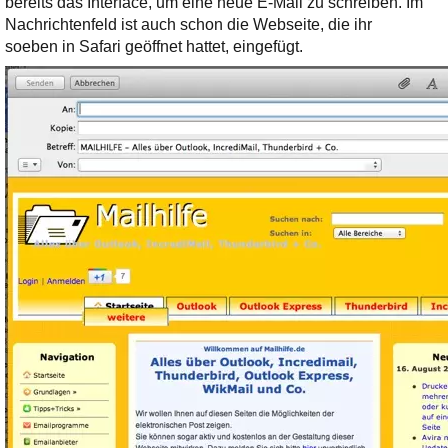
bereits das Interface, um eine neue E-Mail zu schreiben. Im
Ihre E-Mail
Nachrichtenfeld ist auch schon die Webseite, die ihr
Adresse:
soeben in Safari geöffnet hattet, eingefügt.
E-Mail
E-Mail bestätigen