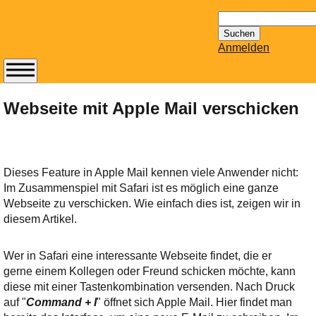
Suchen
nach:
Anmelden
Abonnieren Sie den
14-tägig
Webseite mit Apple Mail verschicken
erscheinenden
Newsletter von
Mailhilfe.de
kostenlos.
Dieses Feature in Apple Mail kennen viele Anwender nicht:
Der ständig aktuelle
Im Zusammenspiel mit Safari ist es möglich eine ganze
Tipps zu Thema
Webseite zu verschicken. Wie einfach dies ist, zeigen wir in
Email für Sie
diesem Artikel.
bereithält!
Wie z.B. Outlook,
Wer in Safari eine interessante Webseite findet, die er
GMail, Thunderbird
gerne einem Kollegen oder Freund schicken möchte, kann
oder auch
diese mit einer Tastenkombination versenden. Nach Druck
KuNoMail, usw.
auf "
Command + I
" öffnet sich Apple Mail. Hier findet man