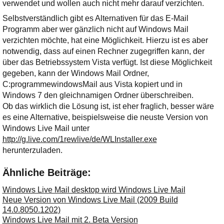
Ihre E-Mail
verwendet und wollen auch nicht mehr darauf verzichten.
Adresse:
Selbstverständlich gibt es Alternativen für das E-Mail
Programm aber wer gänzlich nicht auf Windows Mail
E-Mail
verzichten möchte, hat eine Möglichkeit. Hierzu ist es aber
notwendig, dass auf einen Rechner zugegriffen kann, der
über das Betriebssystem Vista verfügt. Ist diese Möglichkeit
E-Mail bestätigen
gegeben, kann der Windows Mail Ordner,
C:programmewindowsMail aus Vista kopiert und in
Windows 7 den gleichnamigen Ordner überschreiben.
Ob das wirklich die Lösung ist, ist eher fraglich, besser wäre
es eine Alternative, beispielsweise die neuste Version von
Windows Live Mail unter
http://g.live.com/1rewlive/de/WLInstaller.exe
herunterzuladen.
Ähnliche Beiträge:
Windows Live Mail desktop wird Windows Live Mail
Neue Version von Windows Live Mail (2009 Build
14.0.8050.1202)
Windows Live Mail mit 2. Beta Version