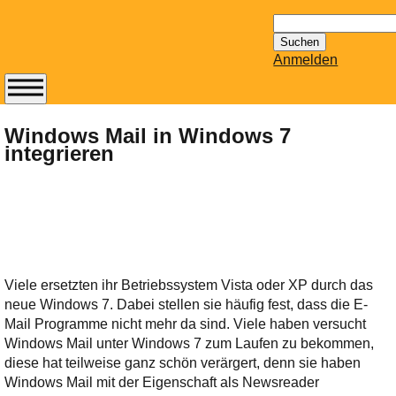
Suchen
nach:
Anmelden
Abonnieren Sie den
14-tägig
Windows Mail in Windows 7
integrieren
erscheinenden
Newsletter von
Mailhilfe.de
kostenlos.
Der ständig aktuelle
Tipps zu Thema
Email für Sie
Viele ersetzten ihr Betriebssystem Vista oder XP durch das
bereithält!
neue Windows 7. Dabei stellen sie häufig fest, dass die E-
Wie z.B. Outlook,
Mail Programme nicht mehr da sind. Viele haben versucht
GMail, Thunderbird
Windows Mail unter Windows 7 zum Laufen zu bekommen,
oder auch
diese hat teilweise ganz schön verärgert, denn sie haben
KuNoMail, usw.
Windows Mail mit der Eigenschaft als Newsreader