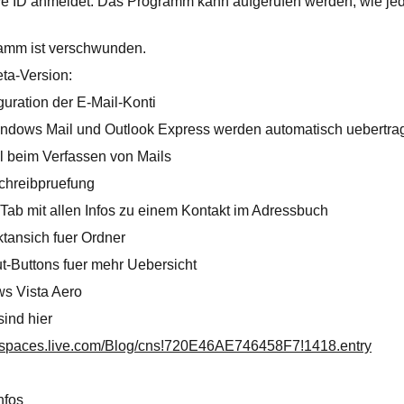
ve ID anmeldet. Das Programm kann aufgerufen werden, wie jed
amm ist verschwunden.
eta-Version:
uration der E-Mail-Konti
indows Mail und Outlook Express werden automatisch uebertra
l beim Verfassen von Mails
chreibpruefung
b mit allen Infos zu einem Kontakt im Adressbuch
tansich fuer Ordner
t-Buttons fuer mehr Uebersicht
ws Vista Aero
sind hier
g.spaces.live.com/Blog/cns!720E46AE746458F7!1418.entry
nfos