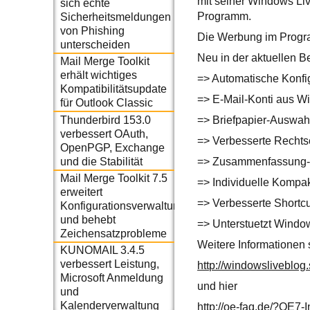
mit seiner Windows Li
sich echte
Programm.
Sicherheitsmeldungen
von Phishing
Die Werbung im Progr
unterscheiden
Neu in der aktuellen B
Mail Merge Toolkit
erhält wichtiges
=> Automatische Konfig
Kompatibilitätsupdate
=> E-Mail-Konti aus W
für Outlook Classic
Thunderbird 153.0
=> Briefpapier-Auswah
verbessert OAuth,
=> Verbesserte Rechts
OpenPGP, Exchange
und die Stabilität
=> Zusammenfassung-Ta
Mail Merge Toolkit 7.5
=> Individuelle Kompak
erweitert
=> Verbesserte Shortcu
Konfigurationsverwaltung
und behebt
=> Unterstuetzt Windo
Zeichensatzprobleme
Weitere Informationen 
KUNOMAIL 3.4.5
verbessert Leistung,
http://windowsliveblo
Microsoft Anmeldung
und hier
und
Kalenderverwaltung
http://oe-faq.de/?OE7-I