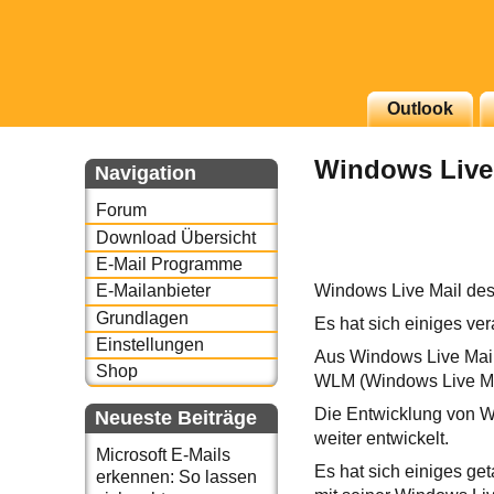
Outlook
g erscheinenden Newsletter
Windows Live 
zu Thema Email für Sie
Navigation
Forum
underbird oder auch
Download Übersicht
E-Mail Programme
Windows Live Mail desk
E-Mailanbieter
Grundlagen
Es hat sich einiges ver
Einstellungen
Aus Windows Live Mai
Shop
WLM (Windows Live Ma
Die Entwicklung von
Neueste Beiträge
weiter entwickelt.
Microsoft E-Mails
Es hat sich einiges get
erkennen: So lassen