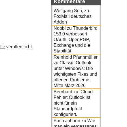
Kommentare
Wolfgang Sch,
zu
FoxMail deutsches
Addon
Nobbi
zu
Thunderbird
153.0 verbessert
OAuth, OpenPGP,
Exchange und die
lfe
veröffentlicht.
Stabilität
Reinhold Pfannmüller
zu
Classic Outlook
unter Windows: Die
wichtigsten Fixes und
offenen Probleme
Mitte März 2026
Bernhard
zu
iCloud-
Fehler: Outlook ist
nicht für ein
Standardprofil
konfiguriert.
Bach Johann
zu
Wie
man ein vergessenes