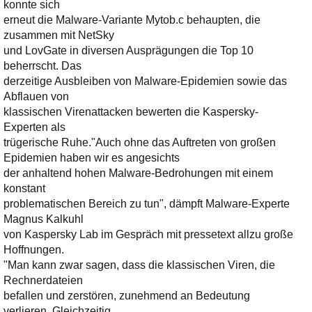
Ihre E-Mail
konnte sich
Adresse:
erneut die Malware-Variante Mytob.c behaupten, die
zusammen mit NetSky
E-Mail
und LovGate in diversen Ausprägungen die Top 10
beherrscht. Das
derzeitige Ausbleiben von Malware-Epidemien sowie das
E-Mail bestätigen
Abflauen von
klassischen Virenattacken bewerten die Kaspersky-
Experten als
trügerische Ruhe.
"Auch ohne das Auftreten von großen
Epidemien haben wir es angesichts
der anhaltend hohen Malware-Bedrohungen mit einem
konstant
problematischen Bereich zu tun", dämpft Malware-Experte
Magnus Kalkuhl
von Kaspersky Lab im Gespräch mit pressetext allzu große
Hoffnungen.
"Man kann zwar sagen, dass die klassischen Viren, die
Rechnerdateien
befallen und zerstören, zunehmend an Bedeutung
verlieren. Gleichzeitig