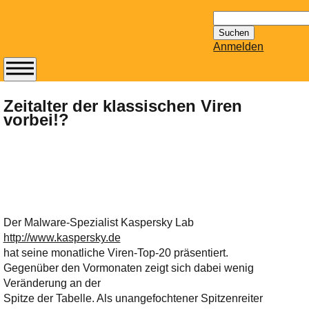
Suchen
nach:
Anmelden
Abonnieren Sie den
14-tägig
Zeitalter der klassischen Viren
vorbei!?
erscheinenden
Newsletter von
Mailhilfe.de
kostenlos.
Der ständig aktuelle
Tipps zu Thema
Email für Sie
Der Malware-Spezialist Kaspersky Lab
bereithält!
http://www.kaspersky.de
Wie z.B. Outlook,
hat seine monatliche Viren-Top-20 präsentiert.
GMail, Thunderbird
Gegenüber den Vormonaten zeigt sich dabei wenig
oder auch
Veränderung an der
KuNoMail, usw.
Spitze der Tabelle. Als unangefochtener Spitzenreiter