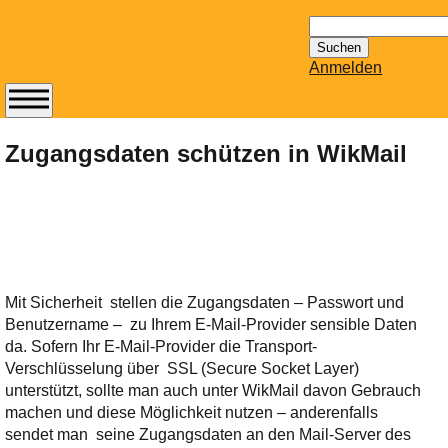
Suchen
nach:
Anmelden
Abonnieren Sie den
14-tägig
Zugangsdaten schützen in WikMail
erscheinenden
Newsletter von
Mailhilfe.de
kostenlos.
Der ständig aktuelle
Tipps zu Thema
Mit Sicherheit stellen die Zugangsdaten – Passwort und
Email für Sie
Benutzername – zu Ihrem E-Mail-Provider sensible Daten
bereithält!
da. Sofern Ihr E-Mail-Provider die Transport-
Wie z.B. Outlook,
Verschlüsselung über SSL (Secure Socket Layer)
GMail, Thunderbird
unterstützt, sollte man auch unter WikMail davon Gebrauch
oder auch
machen und diese Möglichkeit nutzen – anderenfalls
KuNoMail, usw.
sendet man seine Zugangsdaten an den Mail-Server des