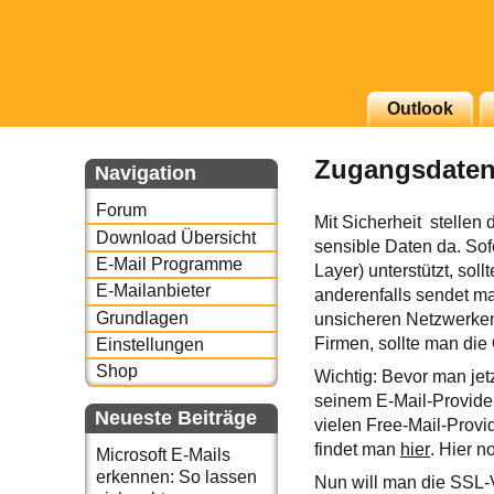
g erscheinenden Newsletter
Outlook
zu Thema Email für Sie
Zugangsdaten
Navigation
underbird oder auch
Forum
Mit Sicherheit stelle
Download Übersicht
sensible Daten da. Sof
E-Mail Programme
Layer) unterstützt, so
E-Mailanbieter
anderenfalls sendet m
Grundlagen
unsicheren Netzwerken,
Firmen, sollte man die
Einstellungen
Shop
Wichtig: Bevor man jet
seinem E-Mail-Provider
Neueste Beiträge
vielen Free-Mail-Provi
findet man
hier
. Hier 
Microsoft E-Mails
erkennen: So lassen
Nun will man die SSL-