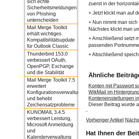
sich echte
zuerst in der horizonta
Sicherheitsmeldungen
+ Jetzt klickt man auf
von Phishing
unterscheiden
+ Nun nimmt man sich d
Mail Merge Toolkit
Nächstes klickt man unt
erhält wichtiges
+ Anschließend setzt 
Kompatibilitätsupdate
passenden Portnummer
für Outlook Classic
Thunderbird 153.0
+ Abschließend speiche
verbessert OAuth,
OpenPGP, Exchange
und die Stabilität
Ähnliche Beiträg
Mail Merge Toolkit 7.5
Konten mit Passwort s
erweitert
WikMail im Hintergrund
Konfigurationsverwaltung
Konteneinstellungen in
und behebt
Dieser Beitrag wurde
Zeichensatzprobleme
-
KUNOMAIL 3.4.5
verbessert Leistung,
Vorheriger Artikel
Nächst
Microsoft Anmeldung
und
Hat Ihnen der Bei
Kalenderverwaltung