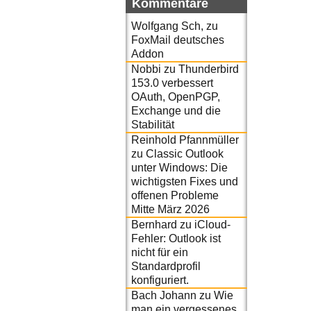
Kommentare
Wolfgang Sch,
zu
FoxMail deutsches
Addon
Nobbi
zu
Thunderbird
153.0 verbessert
OAuth, OpenPGP,
Exchange und die
Stabilität
Reinhold Pfannmüller
zu
Classic Outlook
unter Windows: Die
wichtigsten Fixes und
offenen Probleme
Mitte März 2026
Bernhard
zu
iCloud-
Fehler: Outlook ist
nicht für ein
Standardprofil
konfiguriert.
Bach Johann
zu
Wie
man ein vergessenes