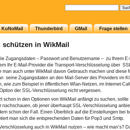
Suchen
nach:
KuNoMail
Thunderbird
GMail
Frage stellen
 schützen in WikMail
n die Zugangsdaten – Passwort und Benutzername – zu Ihrem E-
ern Ihr E-Mail-Provider die Transport-Verschlüsselung über SS
llte man auch unter WikMail davon Gebrauch machen und diese M
an seine Zugangsdaten an den Mail-Server des Providers im Kl
 wie zum Beispiel in öffentlichen Wlan-Netzen, im Internet-Caf
 Option der SSL-Verschlüsselung nicht vergessen.
zt schon in den Optionen von WikMail anfängt zu suchen, sollte
 nachschauen, ob jener überhaupt SSL-Verschlüsselung anbietet
dern schon der Fall. Einen Überblick auf die Einstellungen bei
notiert man sich die entsprechenden Daten für Pop3 und Smtp.
Verschlüsselung auch in WikMail nutzen – wie macht man’s? D