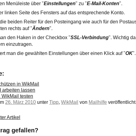
len Menüleiste über "
Einstellungen
" zu "
E-Mail-Konten
".
 der linken Seite des Fensters auf das entsprechende Konto.
ie beiden Reiter für den Posteingang wie auch für den Postaus
en rechts auf "
Ändern
".
man den Haken in der Checkbox "
SSL-Verbindung
". Wichtig da
n einzutragen.
rt man die gewählten Einstellungen über einen Klick auf "
OK
".
e:
chützen in WikMail
 arbeiten lassen
 WikMail testen
 am
26. März 2010
unter
Tipp
,
WikMail
von
Mailhilfe
veröffentlicht
er Artikel
trag gefallen?