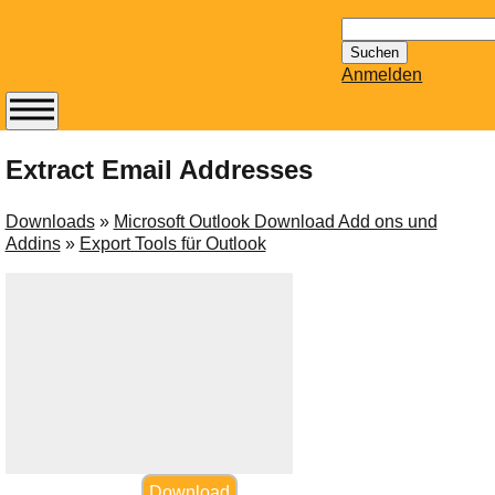
Suchen
nach:
Anmelden
Abonnieren Sie den
14-tägig
Extract Email Addresses
erscheinenden
Newsletter von
Downloads
»
Microsoft Outlook Download Add ons und
Mailhilfe.de
Addins
»
Export Tools für Outlook
kostenlos.
Der ständig aktuelle
Tipps zu Thema
Email für Sie
bereithält!
Wie z.B. Outlook,
GMail, Thunderbird
oder auch
KuNoMail, usw.
Download