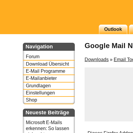
Outlook
g erscheinenden Newsletter
Google Mail No
zu Thema Email für Sie
Navigation
Forum
underbird oder auch
Downloads
»
Email To
Download Übersicht
E-Mail Programme
E-Mailanbieter
Grundlagen
Einstellungen
Shop
Neueste Beiträge
Microsoft E-Mails
erkennen: So lassen