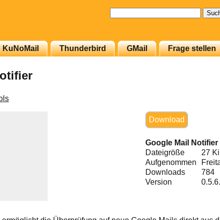
Suchen
nach:
KuNoMail
Thunderbird
GMail
Frage stellen
tifier
ols
Download
Google Mail Notifier
Dateigröße
27 K
Aufgenommen
Freit
Downloads
784
Version
0.5.6