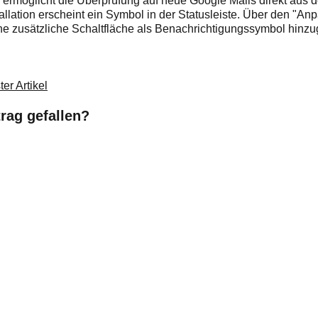
 ermöglicht die Überprüfung auf neue Google Mails direkt aus
allation erscheint ein Symbol in der Statusleiste. Über den "An
ne zusätzliche Schaltfläche als Benachrichtigungssymbol hinzu
er Artikel
trag gefallen?