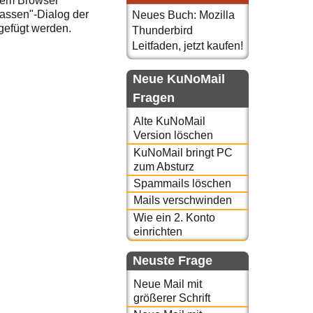
 dem Browser
passen"-Dialog der
Neues Buch: Mozilla
gefügt werden.
Thunderbird
Leitfaden, jetzt kaufen!
Neue KuNoMail
Fragen
Alte KuNoMail
Version löschen
KuNoMail bringt PC
zum Absturz
Spammails löschen
Mails verschwinden
Wie ein 2. Konto
einrichten
Neuste Frage
Neue Mail mit
größerer Schrift