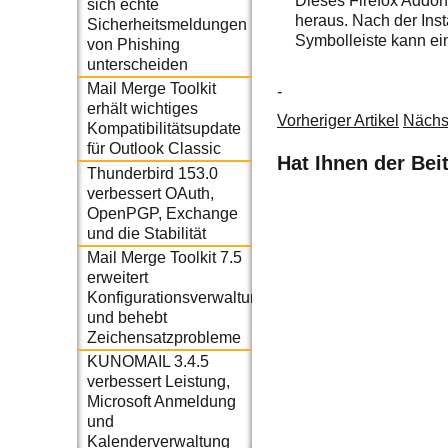
Dieses Firefox Addon
sich echte
heraus. Nach der Inst
Sicherheitsmeldungen
Symbolleiste kann ei
von Phishing
unterscheiden
Mail Merge Toolkit
-
erhält wichtiges
Vorheriger Artikel
Nächst
Kompatibilitätsupdate
für Outlook Classic
Hat Ihnen der Bei
Thunderbird 153.0
verbessert OAuth,
OpenPGP, Exchange
und die Stabilität
Mail Merge Toolkit 7.5
erweitert
Konfigurationsverwaltung
und behebt
Zeichensatzprobleme
KUNOMAIL 3.4.5
verbessert Leistung,
Microsoft Anmeldung
und
Kalenderverwaltung