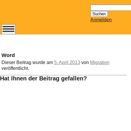
Suchen
nach:
Anmelden
Abonnieren Sie den
14-tägig
erscheinenden
Word
Newsletter von
Dieser Beitrag wurde am
5. April 2013
von
Migration
Mailhilfe.de
veröffentlicht.
kostenlos.
Der ständig aktuelle
Hat Ihnen der Beitrag gefallen?
Tipps zu Thema
Email für Sie
bereithält!
Wie z.B. Outlook,
GMail, Thunderbird
oder auch
KuNoMail, usw.