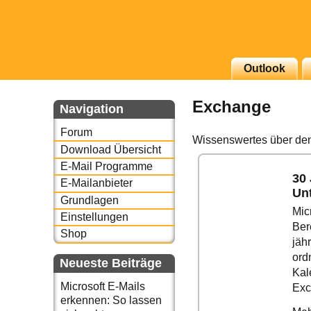
g erscheinenden Newsletter
Outlook
zu Thema Email für Sie
Exchange
Navigation
underbird oder auch
Forum
Wissenswertes über den
Download Übersicht
E-Mail Programme
30 
E-Mailanbieter
Un
Grundlagen
Mic
Einstellungen
Ber
Shop
jäh
ord
Neueste Beiträge
Kal
Microsoft E-Mails
Exc
erkennen: So lassen