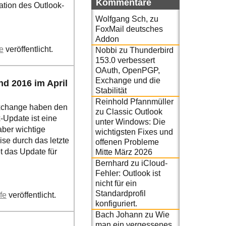
Kommentare
ration des Outlook-
Wolfgang Sch,
zu
FoxMail deutsches
Addon
fe
veröffentlicht.
Nobbi
zu
Thunderbird
153.0 verbessert
OAuth, OpenPGP,
Exchange und die
nd 2016 im April
Stabilität
Reinhold Pfannmüller
Exchange haben den
zu
Classic Outlook
x-Update ist eine
unter Windows: Die
aber wichtige
wichtigsten Fixes und
ise durch das letzte
offenen Probleme
t das Update für
Mitte März 2026
Bernhard
zu
iCloud-
Fehler: Outlook ist
nicht für ein
Standardprofil
fe
veröffentlicht.
konfiguriert.
Bach Johann
zu
Wie
man ein vergessenes