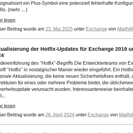
, signalisiert ein Plus-Symbol eine potenziell fehlerhafte Konfigu
fils. (mehr …)
r lesen
ser Beitrag wurde am
23. Mai 2025
unter
Exchange
von
Mailhil
ualisierung der Hotfix-Updates für Exchange 2019 u
24
dereinführung des "Hotfix"-Begriffs Die Entwicklerteams von 
riff "Hotfix" in nostalgischer Manier wieder eingeführt. Ein Hotfi
ionale Aktualisierung, die keine neuen Sicherheitsfixes enthält, 
rekturen für eines oder mehrere Probleme bietet, die üblicherwe
herheitsupdate verursacht wurden. Interessanterweise beinhalte
l...
r lesen
ser Beitrag wurde am
26. April 2024
unter
Exchange
von
Mailhil