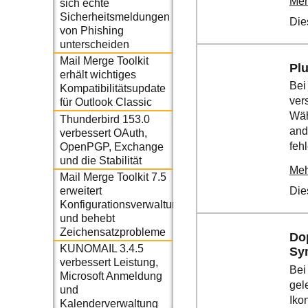
Meh
sich echte
Sicherheitsmeldungen
Die
von Phishing
unterscheiden
Mail Merge Toolkit
Plu
erhält wichtiges
Bei
Kompatibilitätsupdate
ver
für Outlook Classic
Wäh
Thunderbird 153.0
and
verbessert OAuth,
feh
OpenPGP, Exchange
und die Stabilität
Meh
Mail Merge Toolkit 7.5
erweitert
Die
Konfigurationsverwaltung
und behebt
Zeichensatzprobleme
Dop
KUNOMAIL 3.4.5
Sy
verbessert Leistung,
Bei
Microsoft Anmeldung
gel
und
Iko
Kalenderverwaltung