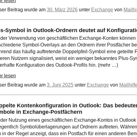
r lesen
ser Beitrag wurde am
30. März 2026
unter
Exchange
von
Mailhi
s-Symbol in Outlook-Ordnern deutet auf Konfigurati
 der Verwendung von geschäftlichen Exchange-Konten können
schiedene Symbol-Overlays an den Ordnern ihrer Postfächer b
rend das häufig auftretende Doppelpfeil-Symbol eine geteilte P
eren Nutzern signalisiert, weist ein weniger bekanntes Plus-Sy
lerhafte Konfiguration des Outlook-Profils hin. (mehr …)
r lesen
ser Beitrag wurde am
3. Juni 2025
unter
Exchange
von
Mailhilf
pelte Kontenkonfiguration in Outlook: Das bedeuten
mbole in Exchange-Postfächern
 der Nutzung eines geschäftlichen Exchange-Kontos in Outloo
egentlich Symbolüberlagerungen auf Ordnern auftreten. Währen
n in der Regel anzeigt, dass ein Postfach für einen anderen Ben