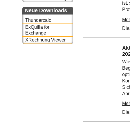
ist
Pro
Neue Downloads
Meh
Thundercalc
ExQuilla for
Die
Exchange
XRechnung Viewer
Akt
20
Wie
Beg
opt
Kor
Sic
Apri
Meh
Die