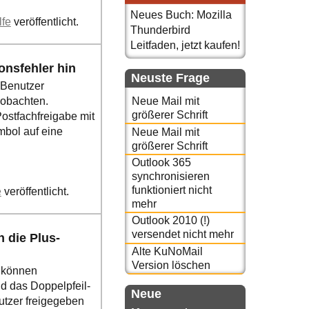
Neues Buch: Mozilla
lfe
veröffentlicht.
Thunderbird
Leitfaden, jetzt kaufen!
onsfehler hin
Neuste Frage
 Benutzer
Neue Mail mit
eobachten.
größerer Schrift
ostfachfreigabe mit
mbol auf eine
Neue Mail mit
größerer Schrift
Outlook 365
synchronisieren
funktioniert nicht
e
veröffentlicht.
mehr
Outlook 2010 (!)
versendet nicht mehr
 die Plus-
Alte KuNoMail
Version löschen
k können
d das Doppelpfeil-
Neue
utzer freigegeben