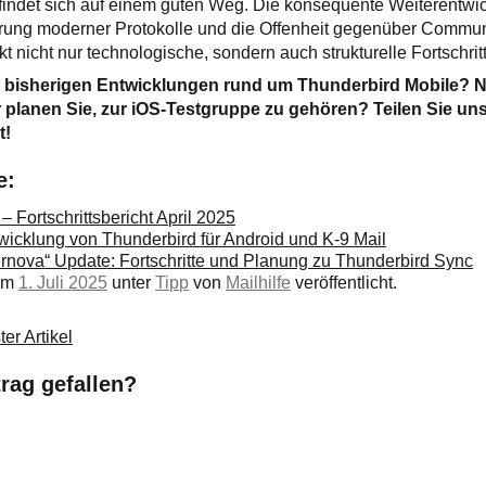
findet sich auf einem guten Weg. Die konsequente Weiterentwi
ührung moderner Protokolle und die Offenheit gegenüber Commun
t nicht nur technologische, sondern auch strukturelle Fortschrit
ie bisherigen Entwicklungen rund um Thunderbird Mobile? N
 planen Sie, zur iOS-Testgruppe zu gehören? Teilen Sie uns
t!
e:
– Fortschrittsbericht April 2025
ntwicklung von Thunderbird für Android und K-9 Mail
rnova“ Update: Fortschritte und Planung zu Thunderbird Sync
 am
1. Juli 2025
unter
Tipp
von
Mailhilfe
veröffentlicht.
er Artikel
trag gefallen?