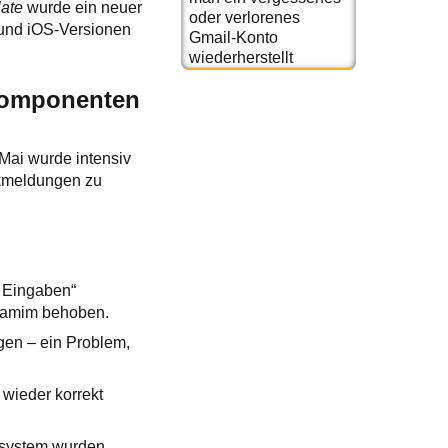
ate
wurde ein neuer
oder verlorenes
 und iOS-Versionen
Gmail-Konto
wiederherstellt
 Komponenten
 Mai wurde intensiv
ckmeldungen zu
e Eingaben“
Shamim behoben.
gen – ein Problem,
 wieder korrekt
zsystem wurden