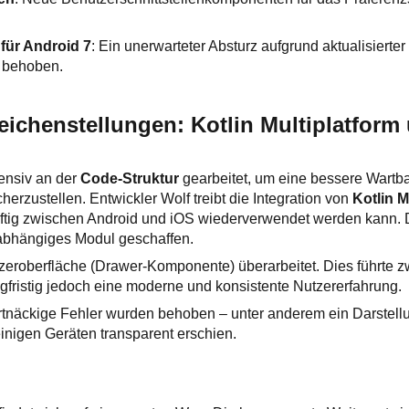
 für Android 7
: Ein unerwarteter Absturz aufgrund aktualisierte
 behoben.
ichenstellungen: Kotlin Multiplatform 
tensiv an der
Code-Struktur
gearbeitet, um eine bessere Wartba
cherzustellen. Entwickler Wolf treibt die Integration von
Kotlin M
ftig zwischen Android und iOS wiederverwendet werden kann. 
nabhängiges Modul geschaffen.
tzeroberfläche (Drawer-Komponente) überarbeitet. Dies führte z
langfristig jedoch eine moderne und konsistente Nutzererfahrung.
artnäckige Fehler wurden behoben – unter anderem ein Darstell
einigen Geräten transparent erschien.