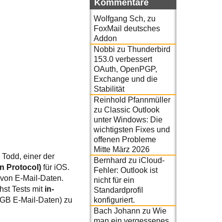
Kommentare
Wolfgang Sch,
zu
FoxMail deutsches
Addon
Nobbi
zu
Thunderbird
153.0 verbessert
OAuth, OpenPGP,
Exchange und die
Stabilität
Reinhold Pfannmüller
zu
Classic Outlook
unter Windows: Die
wichtigsten Fixes und
offenen Probleme
Mitte März 2026
 Todd, einer der
Bernhard
zu
iCloud-
n Protocol)
für iOS.
Fehler: Outlook ist
 von E-Mail-Daten.
nicht für ein
hst Tests mit
in-
Standardprofil
konfiguriert.
 GB E-Mail-Daten) zu
Bach Johann
zu
Wie
man ein vergessenes