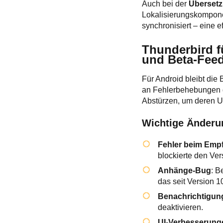
Auch bei der
Übersetz
Lokalisierungskompone
synchronisiert – eine e
Thunderbird 
und Beta-Fee
Für Android bleibt die
an Fehlerbehebungen g
Abstürzen, um deren Ur
Wichtige Änderu
Fehler beim Emp
blockierte den Ve
Anhänge-Bug
: B
das seit Version 10
Benachrichtigun
deaktivieren.
UI-Verbesserung