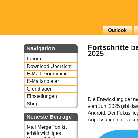
g erscheinenden Newsletter
Outlook
zu Thema Email für Sie
Fortschritte 
Navigation
2025
underbird oder auch
Forum
Download Übersicht
E-Mail Programme
E-Mailanbieter
Grundlagen
Einstellungen
Die Entwicklung der mo
Shop
vom Juni 2025 gibt das
Android. Der Fokus lieg
Neueste Beiträge
Anpassungen für zukünf
Mail Merge Toolkit
erhält wichtiges