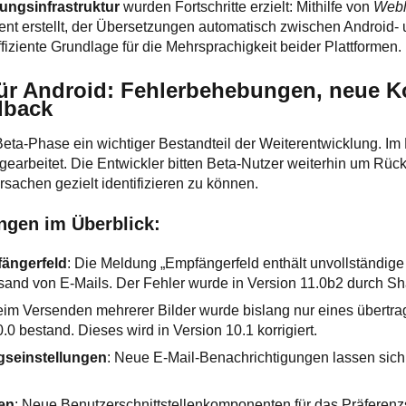
ungsinfrastruktur
wurden Fortschritte erzielt: Mithilfe von
Webl
nt erstellt, der Übersetzungen automatisch zwischen Android-
ffiziente Grundlage für die Mehrsprachigkeit beider Plattformen.
für Android: Fehlerbehebungen, neue
dback
 Beta-Phase ein wichtiger Bestandteil der Weiterentwicklung. Im
earbeitet. Die Entwickler bitten Beta-Nutzer weiterhin um Rü
sachen gezielt identifizieren zu können.
ngen im Überblick:
fängerfeld
: Die Meldung „Empfängerfeld enthält unvollständig
rsand von E-Mails. Der Fehler wurde in Version 11.0b2 durch 
eim Versenden mehrerer Bilder wurde bislang nur eines übertra
.0 bestand. Dieses wird in Version 10.1 korrigiert.
gseinstellungen
: Neue E-Mail-Benachrichtigungen lassen sich
en
: Neue Benutzerschnittstellenkomponenten für das Präferen