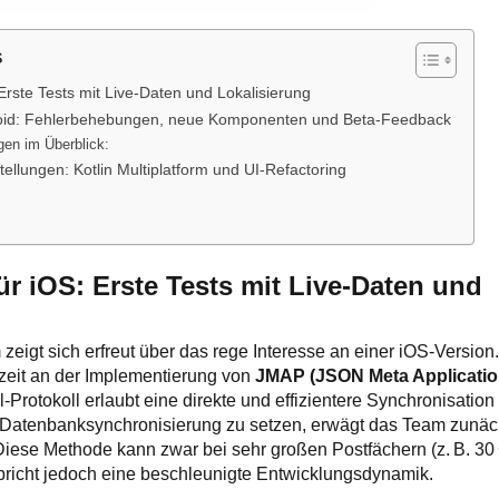
s
Erste Tests mit Live-Daten und Lokalisierung
roid: Fehlerbehebungen, neue Komponenten und Beta-Feedback
gen im Überblick:
llungen: Kotlin Multiplatform und UI-Refactoring
:
ür iOS: Erste Tests mit Live-Daten und
eigt sich erfreut über das rege Interesse an einer iOS-Version.
erzeit an der Implementierung von
JMAP (JSON Meta Applicatio
Protokoll erlaubt eine direkte und effizientere Synchronisation
ge Datenbanksynchronisierung zu setzen, erwägt das Team zunäc
Diese Methode kann zwar bei sehr großen Postfächern (z. B. 30
pricht jedoch eine beschleunigte Entwicklungsdynamik.