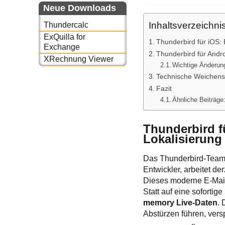
Neue Downloads
Inhaltsverzeichni
Thundercalc
ExQuilla for
Thunderbird für iOS: 
Exchange
Thunderbird für And
XRechnung Viewer
Wichtige Änderun
Technische Weichenste
Fazit
Ähnliche Beiträge
Thunderbird f
Lokalisierung
Das Thunderbird-Team z
Entwickler, arbeitet d
Dieses moderne E-Mail-
Statt auf eine soforti
memory Live-Daten
. 
Abstürzen führen, vers