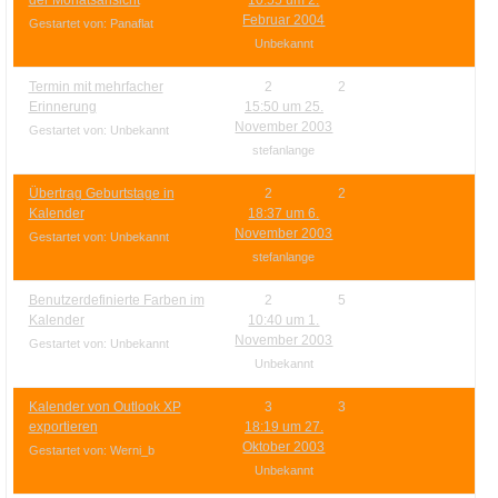
Ihre E-Mail
Februar 2004
Gestartet von: Panaflat
Adresse:
Unbekannt
E-Mail
Termin mit mehrfacher
2
2
Erinnerung
15:50 um 25.
November 2003
Gestartet von: Unbekannt
E-Mail bestätigen
stefanlange
Übertrag Geburtstage in
2
2
Kalender
18:37 um 6.
November 2003
Gestartet von: Unbekannt
stefanlange
Benutzerdefinierte Farben im
2
5
Kalender
10:40 um 1.
November 2003
Gestartet von: Unbekannt
Unbekannt
Kalender von Outlook XP
3
3
exportieren
18:19 um 27.
Oktober 2003
Gestartet von: Werni_b
Unbekannt