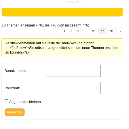
Peter_Hinz
10 Themen anzeigen - 761 bis 770 (von insgesamt 776)
←
1
2
3
…
76
77
78
→
<a title="Anmelden auf Mailhilfe.de" href="/wp-login.php"
rel="nofollow">Sie müssen angemeldet sein, um neue Themen erstellen
zu können.</a>
Benutzername:
Passwort:
Angemeldet bleiben
Anmelden