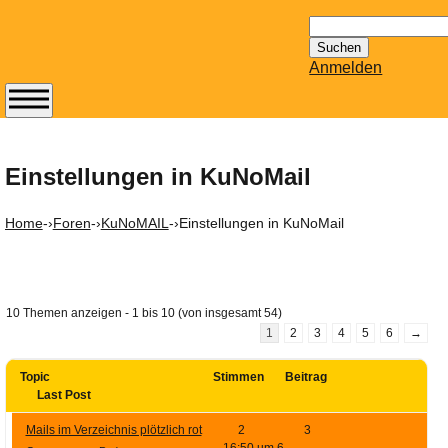
Suchen
nach:
Anmelden
Abonnieren Sie den
14-tägig
erscheinenden
Einstellungen in KuNoMail
Newsletter von
Mailhilfe.de
Home
-›
Foren
-›
KuNoMAIL
-›
Einstellungen in KuNoMail
kostenlos.
Der ständig aktuelle
Tipps zu Thema
Email für Sie
10 Themen anzeigen - 1 bis 10 (von insgesamt 54)
bereithält!
1
2
3
4
5
6
→
Wie z.B. Outlook,
GMail, Thunderbird
Topic
Stimmen
Beitrag
Last Post
oder auch
KuNoMail, usw.
Mails im Verzeichnis plötzlich rot
2
3
16:50 um 6.