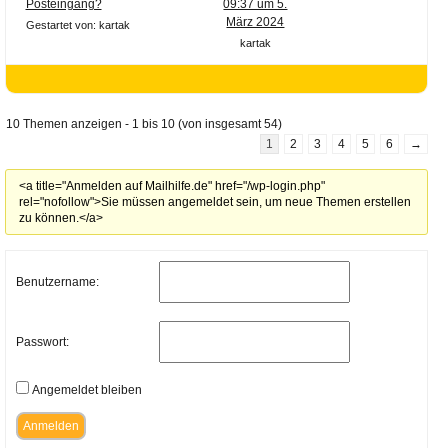
Posteingang?
09:37 um 5.
März 2024
Gestartet von: kartak
kartak
10 Themen anzeigen - 1 bis 10 (von insgesamt 54)
1
2
3
4
5
6
→
<a title="Anmelden auf Mailhilfe.de" href="/wp-login.php"
rel="nofollow">Sie müssen angemeldet sein, um neue Themen erstellen
zu können.</a>
Benutzername:
Passwort:
Angemeldet bleiben
Anmelden