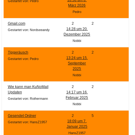
Ihre E-Mail
Gestartet von: Pedro
März 2026
Adresse:
Pedro
E-Mail
Gmail.com
2
2
14:28 um 20.
Gestartet von: Nordseeandy
Dezember 2025
E-Mail bestätigen
Nobbi
Tipgeräusch
2
2
13:24 um 15.
Gestartet von: Pedro
September
2025
Nobbi
Wie kann man KuNoMail
2
2
Updaten
14:17 um 16.
Februar 2025
Gestartet von: Rothermann
Nobbi
Gesendet Ordner
2
5
18:09 um 7.
Gestartet von: HansZ1957
Januar 2025
HansZ1957