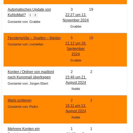
Automatisches Update von
3
19
KuNoMail?
22:27 um 13.
1
2
November 2024
Gestartet von: Grabbe
Grabbe
Fenstergröße – Spalten – Melder
5
10
21:12 um 26.
Gestartet von: conniefan
September
2024
Grabbe
Konten / Ordner von mailbird
2
2
nach Kunomail übertragen
15:46 um 21.
August 2024
Gestartet von: Jürgen Ebert
Nobbi
Mails sortieren
2
2
16:11 um 13.
Gestartet von: Pedro
August 2024
Nobbi
Mehrere Konten ein
1
1